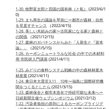
1-30. 牧野富太郎と四国の国有林（と私）
(2023/6/1
0)
1-29. まち再生の議論を早急にー都市が森林・自然
を見直すチャンス
（2022/4/15)
1-28. 美しい木組みの家ー古民家になる家と森林と
の関係
（2021/12/15)
1-27. 森林のガバナンスからみた「人新生と『資本
論』」
（2021/5/15)
1-26. カーボンニュートラルな社会 の中での木材利
用 市民研入門講座
(2021/4/11)
1-25. みどりの食料システム戦略の中の森林林業木
材産業
(2021/4/11)
1-24. 東日本大震災3.11＿10年ー福島に国際研究機
関をつくるとしたら
(2021/3/15)
1-23. 森林保全と都市木造化で持続可能な未来へー
日経新聞主催ウェブシンポジウム
(2021/2/12)
1-22. 汚染者負担の原則によるカーボンプライジグ