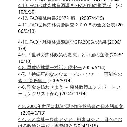
4-13. FAO地球森林資源調査GFA2010の概要版
(20
10/5/30)
4-12. FAO森林白書2007年版
(2007/4/15)
4-11. FAO世界森林資源調査２００５の全文公表
(20
06/3/13)
4-10. FAO地球森林資源調査GFA2005の結果
(2006/
1/9)
4-9. 「世界の森林政策の潮流」と中国の立場
(2005/
10/10)
4-8.
早成樹林業ー神話と現実ー
(2005/5/14)
4-7.
「持続可能なスウェーデン・ツアー 可能性の
森・2005年」
(2005/5/14)
4-6. 罰金を払わせよう － 森林政策エクスパート メ
ーリングリストから
(2004/11/14)
4-5. 2000年世界森林資源評価主報告書の日本語訳文
（2004/6/13)
4-4. 人と森林ー東南アジア、極東ロシア、日本にお
ける政策と実践：書籍紹介
(2004/1/18)