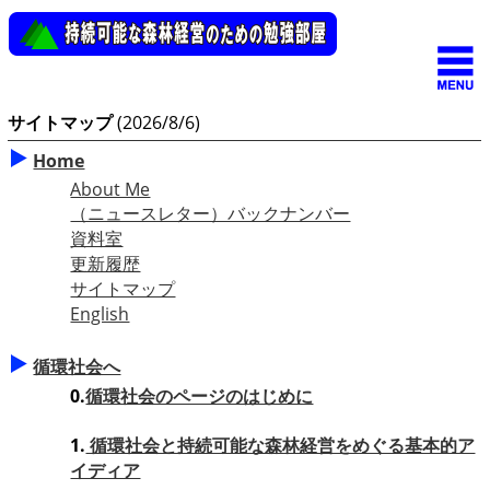
サイトマップ
(2026/8/6)
Home
About Me
（ニュースレター）バックナンバー
資料室
更新履歴
サイトマップ
English
循環社会へ
0.
循環社会のページのはじめに
1.
循環社会と持続可能な森林経営をめぐる基本的ア
イディア