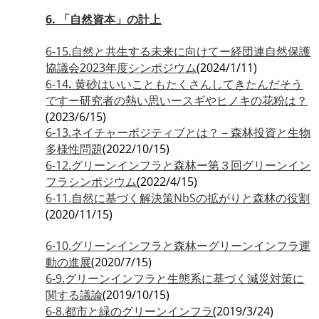
6. 「自然資本」の計上
6-15.自然と共生する未来に向けてー経団連自然保護
協議会2023年度シンポジウム
(2024/1/11)
6-14
.
黄砂はいいこともたくさんしてきたんだそう
ですー研究者の熱い思いースギやヒノキの花粉は？
(2023/6/15)
6-13.ネイチャーポジティブとは？－森林投資と生物
多様性問題
(2022/10/15)
6-12.グリーンインフラと森林ー第３回グリーンイン
フラシンポジウム
(2022/4/15)
6-11.自然に基づく解決策NbSの拡がりと森林の役割
(2020/11/15)
6-10.グリーンインフラと森林ーグリーンインフラ運
動の進展
(2020/7/15)
6-9.グリーンインフラと生態系に基づく減災対策に
関する議論
(2019/10/15)
6-8.都市と緑のグリーンインフラ
(2019/3/24)