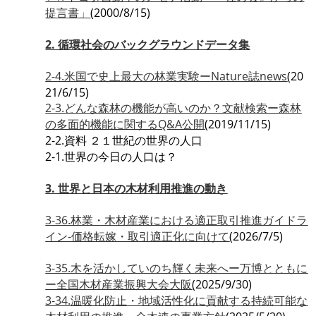
提言書」
(2000/8/15)
2. 循環社会のバックグラウンドデータ集
2-4.米国で史上最大の林業実験ーNature誌news
(20
21/6/15)
2-3.どんな森林の機能が高いのか？文献検索ー森林
の多面的機能に関するQ&A公開
(2019/11/15)
2-2.資料 ２１世紀の世界の人口
2-1.世界の今日の人口は？
3. 世界と日本の木材利用推進の動き
3-36.林業・木材産業における適正取引推進ガイドラ
イン-価格転嫁・取引適正化に向けて
(2026/7/5)
3-35.木を活かしていのち輝く未来へー万博とともに
ー全国木材産業振興大会大阪
(2025/9/30)
3-34.温暖化防止・地域活性化に貢献する持続可能な