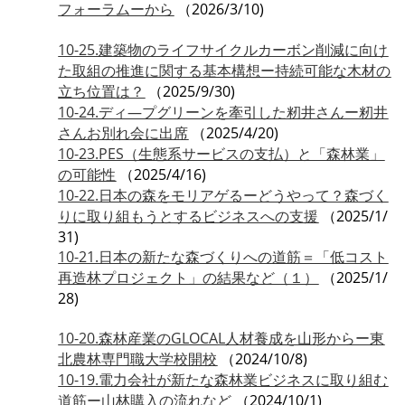
フォーラムーから
（2026/3/10)
10-25.建築物のライフサイクルカーボン削減に向け
た取組の推進に関する基本構想ー持続可能な木材の
立ち位置は？
（2025/9/30)
10-24.ディ―プグリーンを牽引した籾井さんー籾井
さんお別れ会に出席
（2025/4/20)
10-23.PES（生態系サービスの支払）と「森林業」
の可能性
（2025/4/16)
10-22.日本の森をモリアゲるーどうやって？森づく
りに取り組もうとするビジネスへの支援
（2025/1/
31)
10-21.日本の新たな森づくりへの道筋＝「低コスト
再造林プロジェクト」の結果など（１）
（2025/1/
28)
10-20.森林産業のGLOCAL人材養成を山形からー東
北農林専門職大学校開校
（2024/10/8)
10-19.電力会社が新たな森林業ビジネスに取り組む
道筋ー山林購入の流れなど
（2024/10/1)