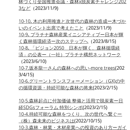
林づくり全国推進会議・森林x脱炭素チャレンジ202
3など
（2023/11/9)
10-10
.
木の利用推進と次世代の森林の造成ー木づか
いのイベント出席で考えたこと
（2023/11/9)
10-9
.
プラチナ森林産業イニシアティブー日本が輝
く森林循環経済ー次のステップへ
（2023/8/15)
10-8
.
「ビジョン2050 日本が輝く、森林循環経
済」の公表ー（一社）プラチナ構想ネットワーク
（2023/6/10)
10-7.坂本龍一さんの森林への思い-more trees
(202
3/4/15)
10-6.グリーントランスフォーメーション（GX)の中
の循環資源・持続可能な森林の将来
(2023/2/15)
10-5.森林起点に付加価値 整備と活用で脱炭素ー日
経SDGsフォーラム 特別シンポ
(2023/2/15)
10-4.持続可能な森林をつくり、次の世代へ繋ぐー
（株）森未来のビジネスは
(2022/10/15)
10-3.森林・林業・木材産業への投資のあり方ーガイ