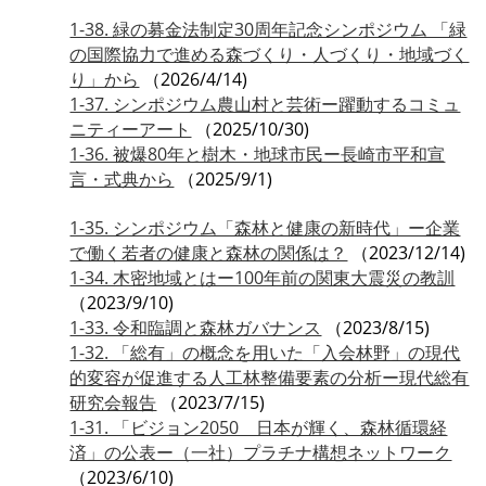
1-38. 緑の募金法制定30周年記念シンポジウム 「緑
の国際協力で進める森づくり・人づくり・地域づく
り」から
（2026/4/14)
1-37. シンポジウム農山村と芸術ー躍動するコミュ
ニティーアート
（2025/10/30)
1-36. 被爆80年と樹木・地球市民ー長崎市平和宣
言・式典から
（2025/9/1)
1-35. シンポジウム「森林と健康の新時代」ー企業
で働く若者の健康と森林の関係は？
（2023/12/14)
1-34. 木密地域とはー100年前の関東大震災の教訓
（2023/9/10)
1-33. 令和臨調と森林ガバナンス
（2023/8/15)
1-32. 「総有」の概念を用いた「入会林野」の現代
的変容が促進する人工林整備要素の分析ー現代総有
研究会報告
（2023/7/15)
1-31. 「ビジョン2050 日本が輝く、森林循環経
済」の公表ー（一社）プラチナ構想ネットワーク
（2023/6/10)