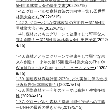
5回世界林業大会の提出文書
(2022/5/15)
1-42. グローバルな森林政策の方向性ー第15回世界
林業大会から
(2022/5/15)
1-42-2. グローバルな森林政策の方向性ー第15回世
界林業大会から
(2022/6/15)
1-41. 森林とともにグリーンで健康そして堅牢な未
来を創造！ー第15回 世界林業大会に出席予定
(2022/
4/15)
1-40. 森林とともにグリーンで健康そして堅牢な未
来を創造！ー来年の第15回 世界林業大会のThe XV
World Forestry Congressのニュースレター
(2020/
8/15)
1-39. 国連森林戦略計画-2030などの実施に係る進捗
状況報告(日本国政府も)
(2020/5/15)
1-38. 国際森林デー今年のテーマは森林と生物多様
性
(2020/4/15)
1-37. グローバルな森林の持続可能性実現への道筋
ーUNFFの最近の動きから
(2019/5/15)