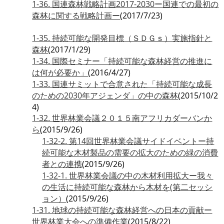
1-36. 国連森林戦略計画2017-2030ー国連での最初の
森林に関する戦略計画ー
(2017/7/23)
1-35. 持続可能な開発目標（ＳＤＧｓ）実施指針と
森林
(2017/1/29)
1-34. 国際セミナー「持続可能な森林経営の推進に
は何が必要か」
(2016/4/27)
1-33. 国連サミットで合意された「持続可能な成長
のための2030年アジェンダ」の中の森林
(2015/10/2
4)
1-32. 世界林業会議２０１５南アフリカダーバンか
ら
(2015/9/26)
1-32-2. 第14回世界林業会議サイドイベントー持
続可能な木材製品の需要の拡大のための緑の消費
者との連携
(2015/9/26)
1-32-1. 世界林業会議の中の木材利用拡大ー我々
の生活に持続可能な森林から木材を(第二セッシ
ョン）
(2015/9/26)
1-31. 地球の持続可能な森林経営への日本の貢献ー
世界林業大会への準備作業
(2015/8/22)