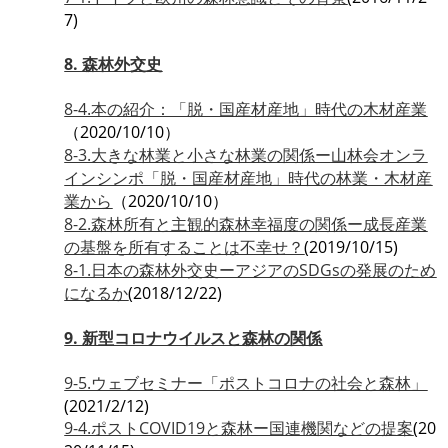
7)
8. 森林外交史
8-4.本の紹介：「脱・国産材産地」時代の木材産業
（2020/10/10）
8-3.大きな林業と小さな林業の関係ー山林会オンラ
インシンポ「脱・国産材産地」時代の林業・木材産
業から
（2020/10/10）
8-2.森林所有と主観的森林幸福度の関係ー成長産業
の基盤を所有することは不幸せ？
(2019/10/15)
8-1.日本の森林外交史ーアジアのSDGsの発展のため
になるか
(2018/12/22)
9. 新型コロナウイルスと森林の関係
9-5.ウェブセミナー「ポストコロナの社会と森林」
(2021/2/12)
9-4.ポストCOVID19と森林ー国連機関などの提案
(20