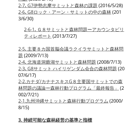
2-7
.
G7伊勢志摩サミットと森林の課題
(2016/5/28)
2-6
.
G8ロック・アーン・サミットの中の森林
(201
3/6/30)
2-6-1
.
Ｇ８サミットと森林問題ーアカウンタビリ
ティレポート
(2013/7/27)
2-5
.
主要８カ国首脳会議ラクイラサミットと森林問
題
(2009/7/13)
2-4
.
北海道洞爺湖サミットと森林問題
(2008/7/13)
2-3
.
G8サミット ハイリゲンダム会合の森林問題
(20
07/6/17)
2-2.カナダ/カナナスキスG８主要国サミットでの森
林問題の議論ー森林行動プログラム「最終報告」
(2
002/7/21)
2-1.九州沖縄サミットと森林行動プログラム
(2000/
8/15)
3. 持続可能な森林経営の基準と指標