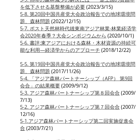
を低下させる基盤整備が必要
(2023/3/15)
5-8. 第20回中国共産党大会政治報告での地球環境問
題、森林問題
(2022/12/15)
5-7. ポスト天然林時代雄東南アジア林業-林業経済学
会2020年春季？大会シンポジウムから
(2020/10/1)
5-6. 書評:東アジアにおける森林・木材資源の持続可
能な利用―経済学からのアプローチ
(2018/12/22)
5-5. 第19回中国共産党大会政治報告での地球環境問
題、森林問題
(2017/11/26)
5-4. 「アジア森林パートナーシップ（AFP） 第9回
会合」の結果概要
(2009/9/12)
5-3. アジア森林パートナーシップ第８回会合
(2009/
7/13)
5-2. アジア森林パートナーシップ第７回会合
(2007/
12/16)
5-1.アジア森林パートナーシップ第二回実施促進会
合
(2003/7/21)