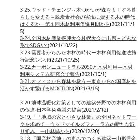
3-25.ウッド・チェンジ～木づかいが森をよくする暮
らしを変える～脱炭素社会の実現に資する木の時代
はくるかー第１回木材利用促進月間から
(2021/11/1
5)
3-24.全国木材産業振興大会札幌大会に出席－どんな
形でSDGs？
(2021/10/22)
3-23.需要者からみた木材の時代ー木材利用促進法施
行記念シンポ
(2021/10/25)
3-22.カーボンニュートラル2050と木材利用―木材
利用システム研究会で報告
(2021/10/1)
3-21.オフィスから森林を救うー東京からの国産材を
活かす繋げるMOCTION
(2021/3/15)
3-20.地球温暖化対策としての建築分野での木材利用
の促進-日本学術会議の提言
(2021/2/12)
3-19.「『地域の家と小さな林業』の全国ネットワー
クを求めてーウッドマイルズフォーラムの新たな取
り組み」ー山林誌から
(2020/12/20)
3-18.「国産材産地」の恵みでつくる建築ー山形県金