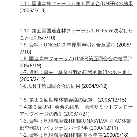
1-11. 国連森林フォーラム第６回会合(UNFF6)の結果
(2006/3/13)
1-10. 第五回国連森林フォーラム(UNFF5)が決定した
こと
(2005/7/10)
1-9. 資料：UNCED 森林原則声明と合意過程
(2005/
7/10)
1-8. 国連森林フォーラム(UNFF)第五回会合の結果
(2
005/6/19)
1-7. 資料：森林・林業分野の国際的取組のあらまし
(2005/2/12)
1-6. UNFF第四回会合の結果
(2004/9/12)
1-5. 第１２回世界林業会議の記録
(2003/12/15)
1-4.第３回UNFF会合の結果 地球サミットフォロー
アップページの改訂(2003/7/21)
1-3. 資料：地球環境森林問題UNASYLVA（FAO林業
部季刊誌）バックナンバー記事 (2000/12/11)
1-2. 資料：地球環境森林問題基本年表
(2000/9/18)