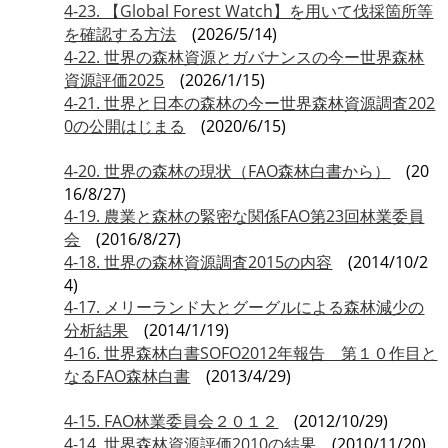
4-23. 【Global Forest Watch】を用いて伐採箇所等
を確認する方法
(2026/5/14)
4-22. 世界の森林資源とガバナンスの今ー世界森林
資源評価2025
(2026/1/15)
4-21. 世界と日本の森林の今ー世界森林資源調査202
0の公開はじまる
(2020/6/15)
4-20. 世界の森林の現状（FAO森林白書から）
(20
16/8/27)
4-19. 農業と森林の緊密な関係FAO第23回林業委員
会
(2016/8/27)
4-18. 世界の森林資源調査2015の内容
(2014/10/2
4)
4-17. メリーランド大とグーグルによる森林減少の
分析結果
(2014/1/19)
4-16. 世界森林白書SOFO2012年報告 第１０作目と
なるFAO森林白書
(2013/4/29)
4-15. FAO林業委員会２０１２
(2012/10/29)
4-14. 世界森林資源評価2010の結果
(2010/11/20)