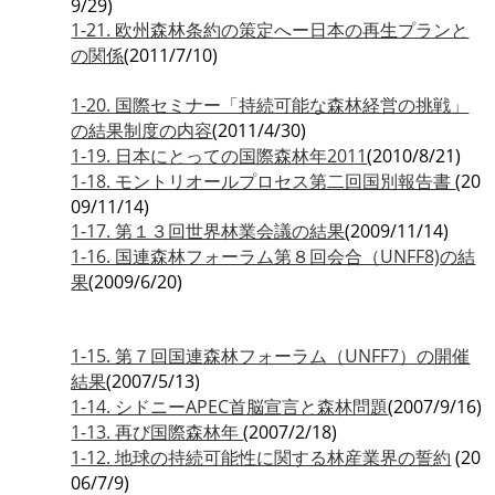
9/29)
1-21. 欧州森林条約の策定へー日本の再生プランと
の関係
(2011/7/10)
1-20. 国際セミナー「持続可能な森林経営の挑戦」
の結果制度の内容
(2011/4/30)
1-19. 日本にとっての国際森林年2011
(2010/8/21)
1-18. モントリオールプロセス第二回国別報告書
(20
09/11/14)
1-17. 第１３回世界林業会議の結果
(2009/11/14)
1-16. 国連森林フォーラム第８回会合（UNFF8)の結
果
(2009/6/20)
1-15. 第７回国連森林フォーラム（UNFF7）の開催
結果
(2007/5/13)
1-14. シドニーAPEC首脳宣言と森林問題
(2007/9/16)
1-13. 再び国際森林年
(2007/2/18)
1-12. 地球の持続可能性に関する林産業界の誓約
(20
06/7/9)