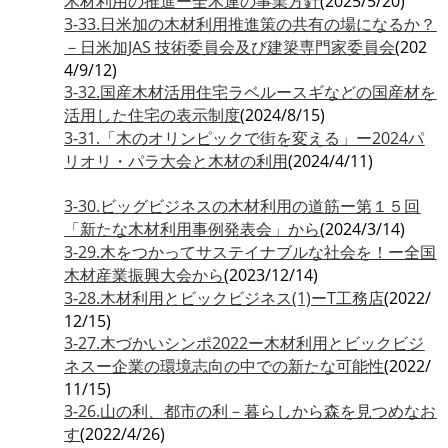
木材利用の推進ー全木連の事業方針
(2025/5/20)
3-33.日米加の木材利用推進策の共有の場になるか？
－日米加JAS 技術委員会及び建簗専門家委員会
(202
4/9/12)
3-32.国産木材活用住宅ラベルースギなどの国産材を
活用した住宅の表示制度
(2024/8/15)
3-31.「木のオリンピックで街を変える」ー2024パ
リオリ・パラ大会と木材の利用
(2024/4/11)
3-30.ビッグビジネスの木材利用の道筋ー第１５回
「新たな木材利用事例発表会」から
(2024/3/14)
3-29.木をつかってサステイナブルな社会を！ー全国
木材産業振興大会から
(2023/12/14)
3-28.木材利用とビックビジネス(1)ーT工務店
(2022/
12/15)
3-27.木づかいシンポ2022ー木材利用とビックビジ
ネスー企業の環境志向の中での新たな可能性
(2022/
11/15)
3-26.山の利、都市の利－暮らしから森を見つめなお
す
(2022/4/26)