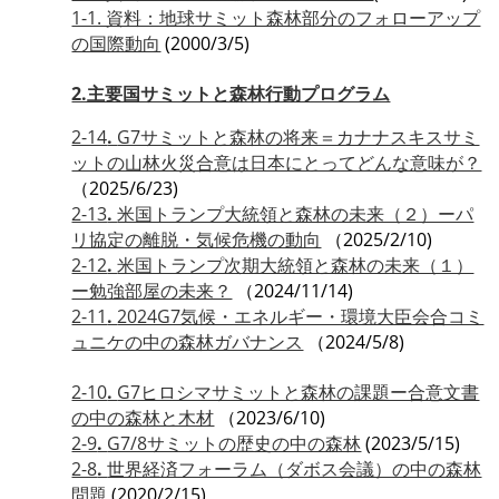
1-1. 資料：地球サミット森林部分のフォローアップ
の国際動向
(2000/3/5)
2.主要国サミットと森林行動プログラム
2-14
.
G7サミットと森林の将来＝カナナスキスサミ
ットの山林火災合意は日本にとってどんな意味が？
（2025/6/23)
2-13
.
米国トランプ大統領と森林の未来（２）ーパ
リ協定の離脱・気候危機の動向
（2025/2/10)
2-12
.
米国トランプ次期大統領と森林の未来（１）
ー勉強部屋の未来？
（2024/11/14)
2-11
.
2024G7気候・エネルギー・環境大臣会合コミ
ュニケの中の森林ガバナンス
（2024/5/8)
2-10
.
G7ヒロシマサミットと森林の課題ー合意文書
の中の森林と木材
（2023/6/10)
2-9
.
G7/8サミットの歴史の中の森林
(2023/5/15)
2-8
.
世界経済フォーラム（ダボス会議）の中の森林
問題
(2020/2/15)