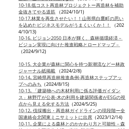
10-18.低コスト再造林プロジェクトー再造林を補助
金抜きてやる道筋
（2024/10/1)
10-17.林業を再生させたい！！山形県白鷹町の思い
を込めたビジネスモデルがうまくいくか！！
（202
4/10/13)
10-16. ビジョン2050 日本が輝く、森林循環経済－
ビジョン実現に向けた推進戦略とロードマップ－
（2024/9/12)
10-15. 大企業が森林に関心を持つ新潮流などー林政
ジャーナル紙掲載
（2024/2/8)
10-14
.
宮崎県再造林推進条例-再造林ステップアッ
プへのみち
（2024/8/15)
10-13
.
「建築物への木材利用に係る評価ガイダン
ス」林野庁が公表-木の利用を建築関係者がESGの視
点から見える化する方法
（2024/5/25)
10-12
.
伐採搬出・再造林ガイドラインの現段階ー全
国連絡会北関東ミニサミットに出席
（2023/12/14)
10-11
.
企業による森林とのかかわり方と可能性－森