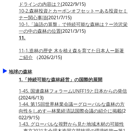
ドラインの内容は？
(2022/9/15)
10-2.森林投資とカーボンオフセットーある投資セミ
ナー関心事項
(2021/7/15)
10-1.「論語の算盤」で持続可能な森林は？ー渋沢栄
一の中の森林の位置
(2021/3/15)
11.
11-1.造林の歴史 木を植え森を育てた日本人ー新著
ご紹介
（2026/2/15)
地球の森林
1.「持続可能な森林経営」の国際的展開
1-45. 国連森林フォラームUNFF19と日本からの発信
(2024/6/13)
1-44. 第15回世界林業会議ーグローバルな森林の方
向性をしめす―林業経済誌国際会議の紹介に掲載
(2
022/9/15)
1-43. グローバルな視野から見た地域木材の可能性
―東京2021主会場木造国立競技場の環境性能ー第1