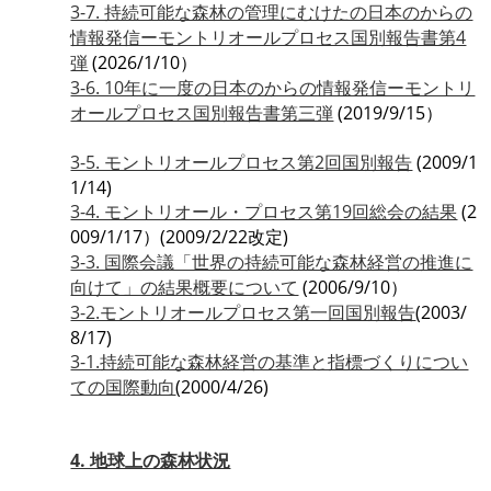
3-7. 持続可能な森林の管理にむけたの日本のからの
情報発信ーモントリオールプロセス国別報告書第4
弾
(2026/1/10）
3-6. 10年に一度の日本のからの情報発信ーモントリ
オールプロセス国別報告書第三弾
(2019/9/15）
3-5. モントリオールプロセス第2回国別報告
(2009/1
1/14)
3-4. モントリオール・プロセス第19回総会の結果
(2
009/1/17）(2009/2/22改定)
3-3. 国際会議「世界の持続可能な森林経営の推進に
向けて」の結果概要について
(2006/9/10）
3-2.モントリオールプロセス第一回国別報告
(2003/
8/17)
3-1.持続可能な森林経営の基準と指標づくりについ
ての国際動向
(2000/4/26)
4. 地球上の森林状況