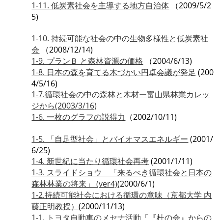
1-11. 低炭素社会を主導する地方自治体
（2009/5/2
5)
1-10. 持続可能な社会の中の生物多様性と低炭素社
会
（2008/12/14)
1-9. プランＢ と森林資源の価格
（2004/6/13)
1-8. 日本の森を育てる木づかい円卓会議が発足
(200
4/5/16)
1-7.循環社会の中の森林と木材ー富山県林業カレッ
ジから(2003/3/16)
1-6. 一枚のグラフの説得力
（2002/10/11)
1-5. 「自足型社会」とバイオマスエネルギー
(2001/
6/25)
1-4. 新世紀に当たり循環社会再考
(2001/1/11)
1-3.
スライドショウ 「来るべき循環社会と日本の
森林林業の将来」 (ver4)
(2000/6/1)
1-2.持続可能社会における循環の意味（京都大学 内
藤正明教授）
(2000/11/13)
1-1. トヨタ自動車のメセナ活動「『杜の会』からの