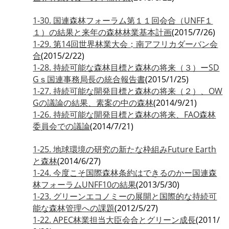
1-30. 国連森林フォーラム第１１回会合（UNFF１
１）の結果と来年の森林林業基本計画
(2015/7/26)
1-29. 第14回世界林業大会；南アフリカダーバン会
合
(2015/2/22)
1-28. 持続可能な森林目標と森林の将来（３）ーSD
Gｓ国連事務局長の統合報告書
(2015/1/25)
1-27. 持続可能な開発目標と森林の将来（２）、OW
Gの議論の結果、素案の中の森林
(2014/9/21)
1-26. 持続可能な開発目標と森林の将来、FAO森林
委員会での議論
(2014/7/21)
1-25. 地球環境の研究の新たな枠組みFuture Earth
と森林
(2014/6/27)
1-24. 今度こそ国際森林条約はできるのかー国連森
林フォーラムUNFF10の結果
(2013/5/30)
1-23. グリーンエコノミーの展開と国際的な持続可
能な森林管理への課題
(2012/5/27)
1-22. APEC林業担当大臣会合とグリーン成長
(2011/