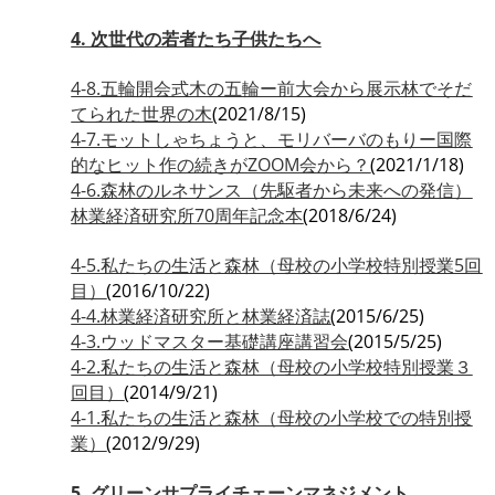
4. 次世代の若者たち子供たちへ
4-8.五輪開会式木の五輪ー前大会から展示林でそだ
てられた世界の木
(2021/8/15)
4-7.モットしゃちょうと、モリバーバのもりー国際
的なヒット作の続きがZOOM会から？
(2021/1/18)
4-6.森林のルネサンス（先駆者から未来への発信）
林業経済研究所70周年記念本
(2018/6/24)
4-5.私たちの生活と森林（母校の小学校特別授業5回
目）
(2016/10/22)
4-4.林業経済研究所と林業経済誌
(2015/6/25)
4-3.ウッドマスター基礎講座講習会
(2015/5/25)
4-2.私たちの生活と森林（母校の小学校特別授業３
回目）
(2014/9/21)
4-1.私たちの生活と森林（母校の小学校での特別授
業）
(2012/9/29)
5. グリーンサプライチェーンマネジメント