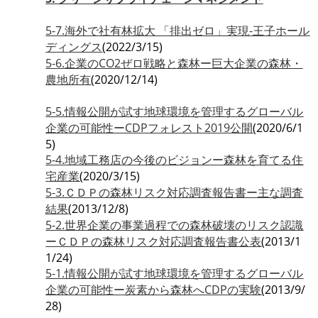
5-7.海外で社有林拡大 「排出ゼロ」実現-王子ホール
ディングス
(2022/3/15)
5-6.企業のCO2ぜロ戦略と森林ー巨大企業の森林・
農地所有
(2020/12/14)
5-5.情報公開が試す地球環境を管理するグローバル
企業の可能性ーCDPフォレスト2019公開
(2020/6/1
5)
5-4.地域工務店の今後のビジョンー森林を育てる住
宅産業
(2020/3/15)
5-3.ＣＤＰの森林リスク対応調査報告書ー主な調査
結果
(2013/12/8)
5-2.世界企業の事業過程での森林破壊のリスク認識
ーＣＤＰの森林リスク対応調査報告書公表
(2013/1
1/24)
5-1.情報公開が試す地球環境を管理するグローバル
企業の可能性ー炭素から森林へCDPの実験
(2013/9/
28)