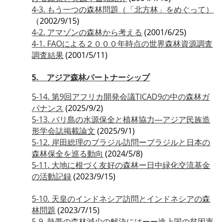
4-3. もう一つの森林問題（「北方林」をめぐって）
（2002/9/15)
4-2. アマゾンの森林から考える
(2001/6/25)
4-1. FAOによる２０００年時点の世界森林資源調査
調査結果
(2001/5/11)
5. アジア森林パートナーシップ
5-14. 第9回アフリカ開発会議TICAD9の中の森林ガ
バナンス
(2025/9/2)
5-13. バリ島の水源保全と植林協力―アジア民族造
形学会誌掲載論文
(2025/9/1)
5-12. 岸田総理のブラジル訪問ーブラジルと日本の
森林保全を巡る動向
(2024/5/8)
5-11. 大地に根づく友好の森林ー日中緑化交流基金
の活動記録
(2023/9/15)
5-10. 天皇のインドネシア訪問とインドネシアの森
林問題
(2023/7/15)
5-9. 熱帯の森林減少の解決にはーー途上国の貧困率