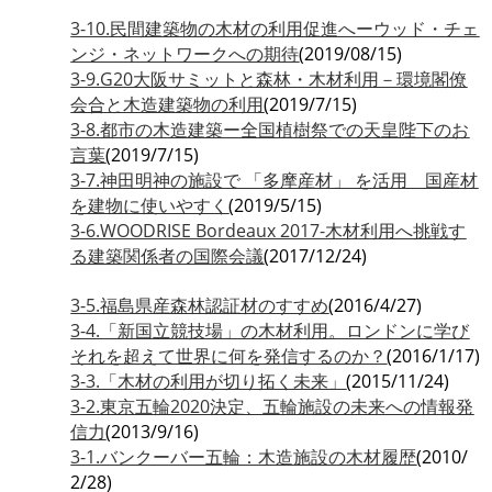
3-10.民間建築物の木材の利用促進へーウッド・チェ
ンジ・ネットワークへの期待
(2019/08/15)
3-9.G20大阪サミットと森林・木材利用－環境閣僚
会合と木造建築物の利用
(2019/7/15)
3-8.都市の木造建築ー全国植樹祭での天皇陛下のお
言葉
(2019/7/15)
3-7.神田明神の施設で 「多摩産材」 を活用 国産材
を建物に使いやすく
(2019/5/15)
3-6.WOODRISE Bordeaux 2017-木材利用へ挑戦す
る建築関係者の国際会議
(2017/12/24)
3-5.福島県産森林認証材のすすめ
(2016/4/27)
3-4.「新国立競技場」の木材利用。ロンドンに学び
それを超えて世界に何を発信するのか？
(2016/1/17)
3-3.「木材の利用が切り拓く未来」
(2015/11/24)
3-2.東京五輪2020決定、五輪施設の未来への情報発
信力
(2013/9/16)
3-1.バンクーバー五輪：木造施設の木材履歴
(2010/
2/28)