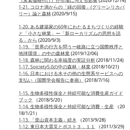
（炭素価格付け）が市場に与える影響
(2020/12/14)
1-21. コロナ渦からの「緑の回復」(グリーンリカバ
リー）論と森林
(2020/9/15)
1-20. ある建築家の60年にわたるまちづくりの経験
と「小さな林業」ー「新ローカリズムの思想を語
る」から
(2020/9/3)
1-19. 「世界の行方を問うー岐路に立つ国際秩序と
地球環境」の中の森林業
(2019/12/06)
1-18. 森林に関わる幸福度の実証分析
(2018/11/24)
1-17. Soiciety5.0の中の森林・林業
(2018/10/21)
1-16. 日本における水その他の生態系サービスへの
支払い（国際学会報告に参画）
(2018/7/16)
1-15. 生物多様性保全と持続可能な消費生産ガイド
ブック
（2018/5/20）
1-14. 生物多様性保全と持続可能な消費・生産
（20
18/1/21）
1-13. 「里山資本主義」続き
（2013/9/28)
1-12. 東日本大震災とポスト３．１１
（2011/3/29)