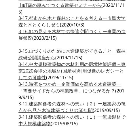
山町森の恵みでつくる建築セミナーから
(2020/11/1
5)
3-17.都市から木と森林のことをる考えるー市民大学
森と木とくらしゼミ
(2020/10/3)
3-16.顔の見える木材での快適空間づくりー事業の進
展状況
(2020/2/15)
3-15.山づくりのために木造建築ができることー森林
総研公開講座から
(2019/11/15)
3-14.中大規模建築物の木材利用の環境性能評価－東
京2020会場の地域材(国産材)利用促進のレガシーと
しての可能性
(2019/11/15)
3-13.時流をつかめー企業価値を高める木造建築ー
「需要サイドからの林業改革」につながるか？
(201
9/9/15)
3-12.建築関係者の森林への想い（２）ー建築家の視
点から見た木造建築づくりの50年間
(2019/09/15)
3-11.建築関係者の森林への想い（１）ー無垢製材で
中大規模建築物
(2019/08/15)