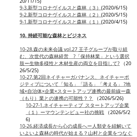
20/11/15)
9-3.新型コロナヴイルスと森林（３）
(2020/6/15)
9-2.新型コロナヴイルスと森林（２）
(2020/5/15)
9-1.新型コロナヴイルスと森林（１）
(2020/4/15)
10. 持続可能な森林とビジネス
10-28.森の未来会議 vol.27 王子グループが取り組
む、次世代の森林経営 ?「保持林業」という選択
肢ー生物多様性と木材生産の両立を目指して?
（20
26/5/25)
10-27.第2回ネイチャーガバナンス、ネイチャーポ
ジティブについて「知る」「語る」「考える」 ?地
域×自治体×企業×スタートアップ連携の最前線ー森
（もり）業との連携の可能性？？
（2026/5/26)
10-27-1.ネイチャーティブ_スタートアップ企業
（１）ーマウンテンビュー社の挑戦
（2026/5/2
6)
10-26.経済成長から心の成長へー人類史を紐解いて
いよいよ森林の時代が始まる？山村と企業をつなぐ