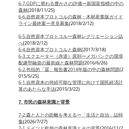
6-7.GDPに替わる豊かさの評価ー新国富指標の中の
森林
(2018/11/25)
6-6.自然資本プロトコルの森林・木材産業版ガイド
ライン最終案ー意見募集
(2018/2/12)
6-5.自然資本プロトコルー森林レクリエーション誌
へ
(2018/2/12)
6-4.自然資本プロトコルと森林
(2017/3/18)
6-3.エクエーター（赤道）原則ーメガバンクの環境
配慮型融資の最前線と森林問題
(2016/6/26)
6-2.包括的「冨」報告書2014年版の中の森林問題
(2
015/5/25)
6-1.自然資本の持続可能な管理に向けて国民経済計
算のあたらな手法
(2015/3/22)
7. 市民の森林意識と背景
7-2.森と人との距離を考えるー「生活と自治」誌特
集
(2026/7/27)
7-1.ドイツと欧州の森林意識とその背景
(2016/11/2