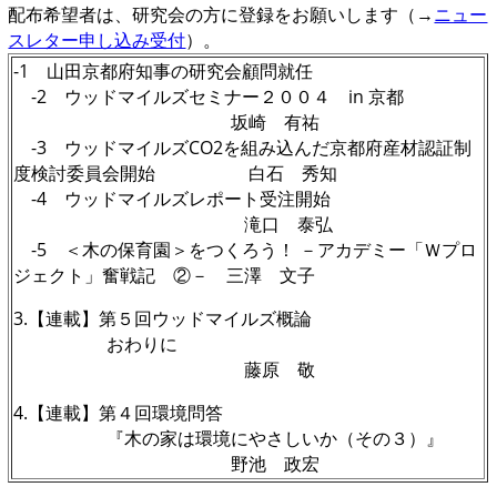
配布希望者は、研究会の方に登録をお願いします（→
ニュー
スレター申し込み受付
）。
-1
山田京都府知事の研究会顧問就任
-2 ウッドマイルズセミナー２００４ in 京都
坂崎 有祐
-3 ウッドマイルズCO2を組み込んだ京都府産材認証制
度検討委員会開始 白石 秀知
-4 ウッドマイルズレポート受注開始
滝口 泰弘
-5
＜木の保育園＞をつくろう！ －アカデミー「Ｗプロ
ジェクト」奮戦記 ②－
三澤 文子
3.【連載】第５回ウッドマイルズ概論
おわりに
藤原 敬
4.【連載】第４回環境問答
『木の家は環境にやさしいか（その３）』
野池 政宏