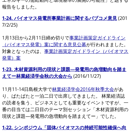
エネルギーの需給動向と環境基準の展開の可能性」と題する
報告をしました。
1-24. バイオマス発電所事業計画に関するパブコメ意見
(201
7/2/25)
1月13日から2月11日締め切りで
事業計画策定ガイドライン
（バイオマス発電）案に関する意見公募
が行われまました。
対象となったのは、
事業計画策定ガイドライン（バイオマス
発電）案
1-23. 木材資源利用の現状と課題―発電用の急増動向を踏ま
えてー林業経済学会秋の大会から
(2016/11/27)
11月11-14日島根大学で
林業経済学会2016年秋季大会
があ
り、ばたばたと一泊二日で出席してきました。 林業経済誌
の読者を集う、ビジネスとしても重要なイベントですが、一
番の目当ては二日目のテーマ別セッション「木材資源利用の
現状と課題―発電用の急増動向を踏まえてー」でした。
1-22. シンポジウム「固体バイオマスの持続可能性確保へ向