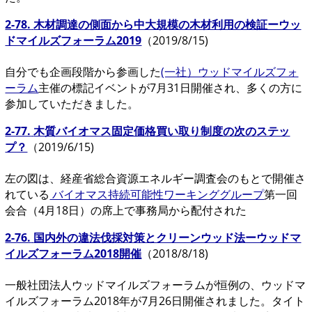
2-78.
木材調達の側面から中大規模の木材利用の検証ーウッ
ドマイルズフォーラム2019
（2019/8/15)
自分でも企画段階から参画した
(一社）ウッドマイルズフォ
ーラム
主催の標記イベントが7月31日開催され、多くの方に
参加していただきました。
2-77.
木質バイオマス固定価格買い取り制度の次のステッ
プ？
（2019/6/15)
左の図は、経産省総合資源エネルギー調査会のもとで開催さ
れている
バイオマス持続可能性ワーキンググループ
第一回
会合（4月18日）の席上で事務局から配付された
2-76.
国内外の違法伐採対策とクリーンウッド法ーウッドマ
イルズフォーラム2018開催
（2018/8/18)
一般社団法人ウッドマイルズフォーラムが恒例の、ウッドマ
イルズフォーラム2018年が7月26日開催されました。タイト