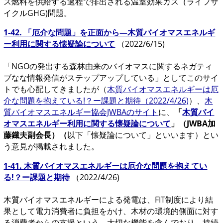
ス燃料を供給する過程で排出される温室効果ガス（ライフサ
イクルGHG)問題。
1-42. 「厄介な問題」を正面から―木質バイオマスエネルギ
ー利用に関する懐疑論について
（2022/6/15)
「NGOの発出する森林由来のバイオマスに関するネガティ
ブなな情報発信がステップアップしている」としてこのサイ
トでも心配してきましたが（
木質バイオマスエネルギーは厄
介な問題を抱えている!？ー課題と期待（2022/4/26)
）、
木
質バイオマスエネルギー協会JWBAのサイト
に、
「
木質バイ
オマスエネルギー利用に関する懐疑論について
」（JWBA加
藤鐡夫副会長）（
以下「懐疑論について」といいます）とい
う意見が掲載されました。
1-41. 木質バイオマスエネルギーは厄介な問題を抱えてい
る!？ー課題と期待
（2022/4/26)
木質バイオマスエネルギーによる発電は、FIT制度により結
果として電力消費者に負担をかけ、木材の環境的側面に対す
る消費者からの支援という、大切な機能を含んでおり、持続