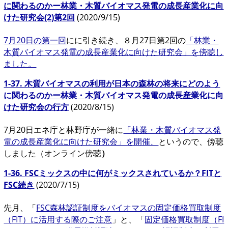
に関わるのかー林業・木質バイオマス発電の成長産業化に向
けた研究会(2)第2回
(2020/9/15)
7月20日の第一回
にに引き続き、８月27日第2回の
「林業・
木質バイオマス発電の成長産業化に向けた研究会」を傍聴し
ました。
1-37. 木質バイオマスの利用が日本の森林の将来にどのよう
に関わるのかー林業・木質バイオマス発電の成長産業化に向
けた研究会の行方
(2020/8/15)
7月20日エネ庁と林野庁が一緒に
「林業・木質バイオマス発
電の成長産業化に向けた研究会」を開催、
というので、傍聴
しました（オンライン傍聴
）
1-36. FSCミックスの中に何がミックスされているか？FITと
FSC続き
(2020/7/15)
先月、「
FSC森林認証制度をバイオマスの固定価格買取制度
（FIT）に活用する際のご注意
」と、「
固定価格買取制度（FI