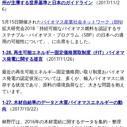
州が主導する世界基準と日本のガイドライン
（2017/11/2
6）
5月15日開催された
バイオマス産業社会ネットワーク（BIN
)
拡大研究会2018「持続可能なバイオマス燃料を認証するサ
ステナブル・バイオマス・プログラム（SBP）の日本への適
用の可能性について」、に出席をしました。
1-28. 再生可能エネルギー固定価格買取制度（FIT）バイオマ
ス発電に関する提言
（2017/11/26）
最近の再生可能エネルギ―固定価格買い取り制度おバイオマ
ス発電の認定状況については、多くが、輸入バイオマスに依
存する状況であり、原料の環境負荷など、大きな問題を抱え
ています。
1-27. 木材自給率のデータと木質バイオマスエネルギーの動
向
（2017/10/22）
林野庁は、2016年の木材需給に関するデータを集約・整理