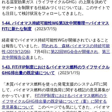
れる温室効果ガス（ライフサイクルGHG）の上限を決めて
サポートを制限する仕組みづくりについては、このサイトで
も注目して検討状況をフォローしてきました。
1-44. バイオマス持続可能性WG第3次中間整理ーバイオマス
FITに新たな制度
（2023/7/15)
経産省でバイオマス持続可能性WGが開催されていまること
は報告していました。
問われる 森林バイオマスの持続可能
性 (2019/12/06)
7月4日に
第22回WG会合が開催され
、
第三
次中間報告公表
ました。
1-43. FIT/FIP制度におけるバイオマス燃料のライフサイクル
GHG排出量の既定値について
（2023/1/15)
「木質バイオマス燃料を使った発電支援のシステムFITに関
して、バイオマス燃料の環境負荷に関する標記の意見募集が
かかっています。
FIT/FIP制度におけるバイオマス燃料のラ
イフサイクルGHG排出量の既定値について（案）に関する
意見募集について
このページでも気にしてきた、バイオマ