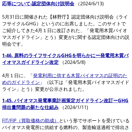
応等について-認定団体向け説明会
（2024/6/13)
5月31日に開催された【林野庁】認定団体向け説明会（ライ
フサイクルGHG）というのに出席しました。このサイトで
ご紹介してきた4月１日に改訂された、「発電用木質バイオ
マスガイドライン」とう）変更がに関する認定団体向けの説
明会です。
1-46. 原料のライフサイクルGHGを明らかにー発電用木質バ
イオマスガイドライン改定
（2024/5/8)
4月１日に、「
発電利用に供する木質バイオマスの
証明のた
めのガイドライン
」（以下は「発電用木質バイオマスガイド
ライン」とう）
変更が公示されました。
1-45. バイオマス発電事業計画策定ガイドライン改訂ーGHG
排出量問題の新たな仕組み
（2024/1/11)
FIT/FIP（買取価格の助成）
という形でサポートを受けている
バイオマス発電所に供給する燃料の、製造輸送過程で排出さ