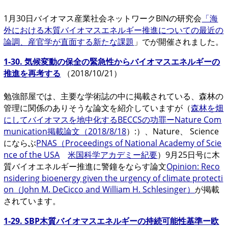
1月30日バイオマス産業社会ネットワークBINの研究会
「海
外における木質バイオマスエネルギー推進についての最近の
論調、産官学が直面する新たな課題
」でが開催されました。
1-30. 気候変動の保全の緊急性からバイオマスエネルギーの
推進を再考する
（2018/10/21）
勉強部屋では、主要な学術誌の中に掲載されている、森林の
管理に関係のありそうな論文を紹介していますが（
森林を畑
にしてバイオマスを地中化するBECCSの功罪ーNature Com
munication掲載論文（2018/8/18
）:）、Nature、 Science
にならぶ
PNAS（Proceedings of National Academy of Scie
nce of the USA
米国科学アカデミー紀要
）9月25日号に木
質バイオエネルギー推進に警鐘をならす論文
Opinion: Reco
nsidering bioenergy given the urgency of climate protecti
on（
John M. DeCicco
and
William H. Schlesinger
）
が掲載
されています。
1-29. SBP木質バイオマスエネルギーの持続可能性基準ー欧