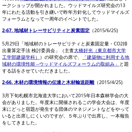
ークショップが開かれました。ウッドマイルズ研究会の13
年にわたる活動を引き継いで昨年方針化してウッドマイルズ
フォーラムとなって一周年のイベントでした。
2-67.
地域材トレーサビリティと炭素固定
（2015/6/25)
5月29日「地域材のトレーサビリティと炭素固定量・CO2排
出量算定手法 検討委員会」（主査
大橋好光（東京都市大学
工学部建築学科）
）の研究会の席で、
「建築物に利用する地
域材の環境性能 --ウッドマイルズフォーラムの取組み」
と題
する話をさせていただきました。
2-66.
木材の環境情報の伝達と木材輸送距離
（2015/4/25)
3月下旬札幌市北海道大学において2015年日本森林学会の大
会がありました。年度末に開催されるこの学会大会は、年度
末にどっと宿題が発生する団体のマネジメントなどをやって
いると出席しにくいのですが、５年ぶりで出席し、一本報告
をしてきました。