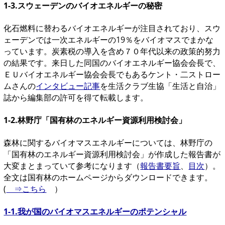
1-3.スウェーデンのバイオエネルギーの秘密
化石燃料に替わるバイオエネルギーが注目されており、スウ
ェーデンでは一次エネルギーの19％をバイオマスでまかな
っています。炭素税の導入を含め７０年代以来の政策的努力
の結果です。来日した同国のバイオエネルギー協会会長で、
ＥＵバイオエネルギー協会会長でもあるケント・二ストロー
ムさんの
インタビュー記事
を生活クラブ生協「生活と自治」
誌から編集部の許可を得て転載します。
1-2.林野庁「国有林のエネルギー資源利用検討会」
森林に関するバイオマスエネルギーについては、林野庁の
「国有林のエネルギー資源利用検討会」が作成した報告書が
大変まとまっていて参考になります（
報告書要旨
、
目次
）。
全文は国有林のホームページからダウンロードできます。
(
⇒こちら
）
1-1.我が国のバイオマスエネルギーのポテンシャル