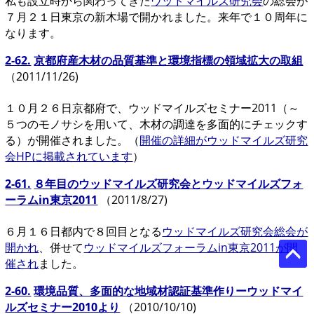
私も設立時から関わってきた
ウッドマイルズ研究会
の総会が
７月２１日東京の新木場で開かれました。来年で１０周年に
なります。
2-62.
京都府産木材の品質基準と環境指標の領域拡大の取組
（2011/11/26)
１０月２６日京都府で、ウッドマイルズセミナー2011（～
５つのモノサシを用いて、木材の調達を多面的にチェックす
る）が開催されました。（
開催の詳細がウッドマイルズ研究
会HPに掲載されています
）
2-61.
８年目のウッドマイルズ研究会とウッドマイルズフォ
ーラムin東京2011
（2011/8/27)
６月１６日都内で８回目となる
ウッドマイルズ研究会総会が
開かれ
、併せて
ウッドマイルズフォーラムin東京2011が開
催され
ました。
2-60.
環境品質、多面的な地域材認証基準作りーウッドマイ
ルズセミナー2010より
（2010/10/10)