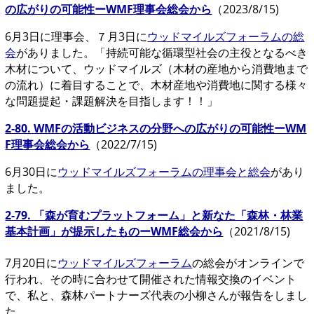
の広がりの可能性ーWMF理事会総会から
（2023/8/15)
6月3日に理事会、７月3日に
ウッドマイルズフォーラムの総
会
がありました。「持続可能な循環型社会の主役となるべき
木材について、ウッドマイルズ（木材の産地から消費地まで
の流れ）に着目することで、木材産地や消費地に関する様々
な問題提起・課題解決を目指します！！」
2-80.
WMFの活動ビジネスの分野への広がりの可能性ーWM
F理事会総会から
（2022/7/15)
6月30日に
ウッドマイルズフォーラムの理事会と総会
があり
ました。
2-79.
「森が育むプラットフォーム」と新なた「森林・林業
基本計画」が提示したものーWMF総会から
（2021/8/15)
7月20日に
ウッドマイルズフォーラム
の総会がオンラインで
行われ、その時に合わせて開催された情報交換のイベント
で、私と、森林パートナーズ代表の小柳さんが報告をしまし
た。