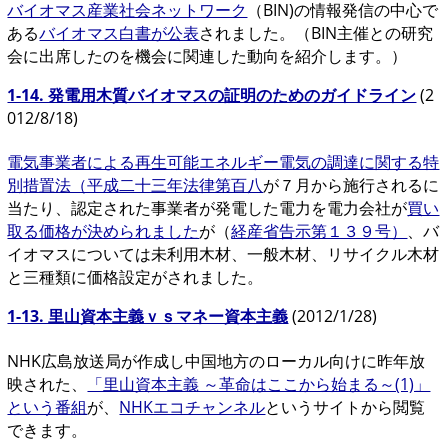
バイオマス産業社会ネットワーク
（BIN)の情報発信の中心で
ある
バイオマス白書が公表
されました。（BIN主催との研究
会に出席したのを機会に関連した動向を紹介します。）
1-14. 発電用木質バイオマスの証明のためのガイドライン
(2
012/8/18)
電気事業者による再生可能エネルギー電気の調達に関する特
別措置法（平成二十三年法律第百八
が７月から施行されるに
当たり、認定された事業者が発電した電力を電力会社が
買い
取る価格が決められました
が（
経産省告示第１３９号）
、バ
イオマスについては未利用木材、一般木材、リサイクル木材
と三種類に価格設定がされました。
1-13. 里山資本主義ｖｓマネー資本主義
(2012/1/28)
NHK広島放送局が作成し中国地方のローカル向けに昨年放
映された、
「里山資本主義 ～革命はここから始まる～(1)」
という番組
が、
NHKエコチャンネル
というサイトから閲覧
できます。