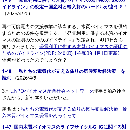
1-49. 「発電利用に供する木質バイオマスの証明のためのガ
イドライン」の改定ー国産材と輸入材のハードルが違う？！
（2026/4/20)
再生可能電力の支援事業に該当する、木質バイオマスを供給
するための条件を規定する、「発電利用に供する木質バイオ
マスの証明のためのガイドライン」改定され、4月1日から
施行されました。
発電利用に供する木質バイオマスの証明の
ためのガイドライン(PDF : 240KB)【令和8年4月1日更新】
一
体何が変わったのでしょうか？
1-48. 「私たちの電気代が支える偽りの気候変動解決策」を
読む
（2026/4/9)
3月
にNPOバイオマス産業社会ネットワーク
理事長泊みゆき
さんから、新刊本をいただいた。
題名は：
私たちの電気代が支える偽りの気候変動解決策ー輸
入木質バイオマス発電をめっぐって
1-47. 国内木質バイオマスのライフサイクルGHGに関する対