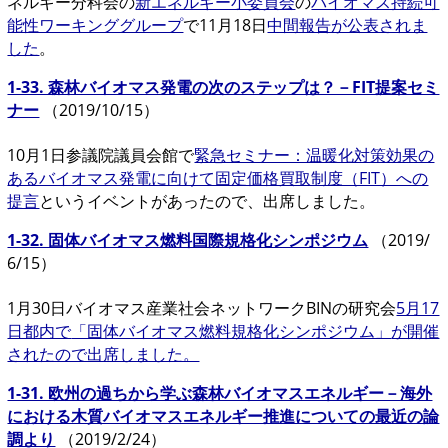
ネルギー分科会の
新エネルギー小委員会
の
バイオマス持続可
能性ワーキンググループ
で11月18日
中間報告が公表されま
した
。
1-33. 森林バイオマス発電の次のステップは？－FIT提案セミ
ナー
（2019/10/15）
10月1日参議院議員会館で
緊急セミナー：温暖化対策効果の
あるバイオマス発電に向けて固定価格買取制度（FIT）への
提言
というイベントがあったので、出席しました。
1-32. 固体バイオマス燃料国際規格化シンポジウム
（2019/
6/15）
1月30日バイオマス産業社会ネットワークBINの研究会
5月17
日都内で
「固体バイオマス燃料規格化シンポジウム」
が開催
されたので出席しました。
1-31. 欧州の過ちから学ぶ森林バイオマスエネルギー－海外
における木質バイオマスエネルギー推進についての最近の論
調より
（2019/2/24）