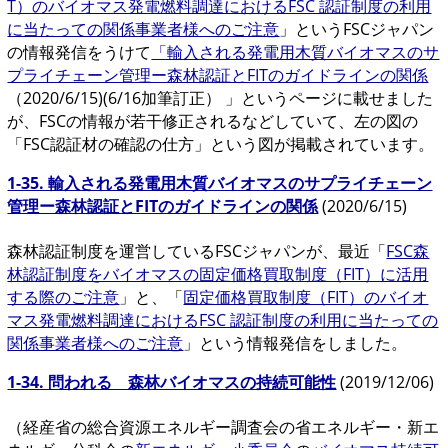
T）のバイオマス発電燃料調達におけるFSC 認証制度の利用
に当たっての関係事業者様へのご注意
」というFSCジャパン
の情報発信をうけて
「輸入される発電用木質バイオマスのサ
プライチェーン管理ー森林認証とFITのガイドラインの関係
（2020/6/15)(6/16加筆訂正） 」というページに載せました
が、FSCの情報が若干修正されるなどしていて、左の図の
「FSC認証材の確認の仕方」という図が掲載されています。
1-35. 輸入される発電用木質バイオマスのサプライチェーン
管理ー森林認証とFITのガイドラインの関係
(2020/6/15)
森林認証制度を運営しているFSCジャパンが、最近「
FSC森
林認証制度をバイオマスの固定価格買取制度（FIT）に活用
する際のご注意
」と、「
固定価格買取制度（FIT）のバイオ
マス発電燃料調達におけるFSC 認証制度の利用に当たっての
関係事業者様へのご注意
」という情報発信をしました。
1-34. 問われる 森林バイオマスの持続可能性
(2019/12/06)
（経産省の総合資源エネルギー調査会の省エネルギー・新エ