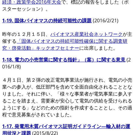
経済・政策学会2016年大会
で、標記の報告をしました（ポ
スターセッション）。
1-19. 固体バイオマスの持続可能性の課題
(2016/2/21)
昨年の１２月１５日、
バイオマス産業社会ネットワーク
が主
催する
「固体バイオマスの持続可能性確保に関する調査研
究・啓発活動」キックオフセミナー
に出席しました。
1-18. 電力の小売営業に関する指針」（案）に関する意見
(2
016/1/8)
４月１日、第２弾の改正電気事業法が施行され、電気の小売
業への参入が、低圧部門を含めて全面自由化されることとな
りました。それに伴い、「様々な事業者が電気事業に参入す
ることを踏まえ、需要家が安心して電気の供給を受けられる
ようにする」などのための指針を作成することとし、その過
程で意見募集がされていました。
1-17. 発電用木質バイオマス証明ガイドライン―輸入材の運
用状況と課題
(2015/8/22)