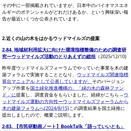
その中に一部掲載されていますが、日本中のバイオマスエネ
ルギーのポテンシャルがどれだけあるか、という興味深い報
告が最近いくつか公表されています。
2.近くの山の木をはかるウッドマイルズの提案
2-84.
地域材利用拡大に向けた環境指標整備のための調査研
究ーウッドマイルズ活動のとりあえずの総括
（2025/12/10)
昨年度ウッドマイルズフォーラムでやっていた事業を木の建
築フォラムで実施することとなり、
ウッドマイルズ関連指標
算出マニュアル として公表していますが、
そのバージョン
アップ作業を
国土緑化推進機構の、「緑の水の森林ファン
ド」に
提案し、調査資金をもらいました。経緯がこちら→
ウ
ッドマイルズ運動の方向性ーウッドマイルズフォーラムから
木の建築フォラムへ(2024/8/15)
この調査結果を国土緑推に
提出しましたので、概要ご説明します。
2-83.
【市民研動画ノート】BookTalk「語っていいとも」