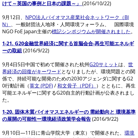
けて～英国の事例と日本の課題～」
(2016/10/22)
9月12日
、
NPO法人バイオマス産業社会ネットワーク（BI
N）
、一般財団法人地球・人間環境フォーラム、 国際環境
NGO FoE Japan主催の
標記シンポジウムが開催されました
。
1-21. G20金融世界経済に関する首脳会合-再生可能エネルギ
ーの取組
(2016/9/22)
9月4日5日中国で初めて開催された杭州
G20サミット
は、
世
界経済の回復がキーワード
となりましたが、環境問題との関
係で、
持続可能な開発のための2030アジェンダに関するG2
0行動計画（
英文 (PDF)
/
和文骨子（PDF）
）とともに、再生
可能エネルギーに関するG20自主的行動計画が公表されまし
た。
1-20. 固体木質バイオマスエネルギーの 需給動向と 環境基準
の展開の可能性ー環境経済政策学会報告
(2016/9/22)
9月10日―11日に青山学院大学（東京）で開催された、
環境