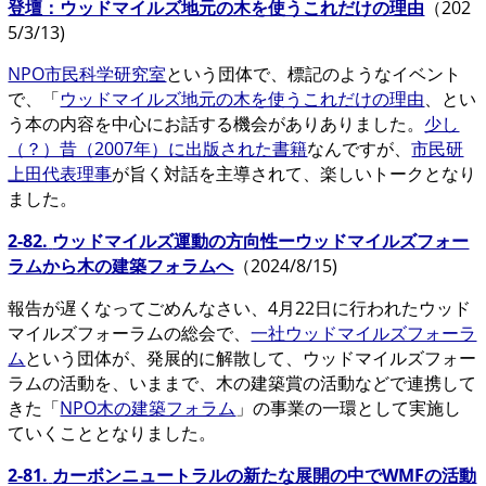
登壇：ウッドマイルズ地元の木を使うこれだけの理由
（202
5/3/13)
NPO市民科学研究室
という団体で、標記のようなイベント
で、「
ウッドマイルズ地元の木を使うこれだけの理由
、とい
う本の内容を中心にお話する機会がありありました。
少し
（？）昔（2007年）に出版された書籍
なんですが、
市民研
上田代表理事
が旨く対話を主導されて、楽しいトークとなり
ました。
2-82.
ウッドマイルズ運動の方向性ーウッドマイルズフォー
ラムから木の建築フォラムへ
（2024/8/15)
報告が遅くなってごめんなさい、4月22日に行われたウッド
マイルズフォーラムの総会で、
一社ウッドマイルズフォーラ
ム
という団体が、発展的に解散して、ウッドマイルズフォー
ラムの活動を、いままで、木の建築賞の活動などで連携して
きた「
NPO木の建築フォラム
」の事業の一環として実施し
ていくこととなりました。
2-81.
カーボンニュートラルの新たな展開の中でWMFの活動