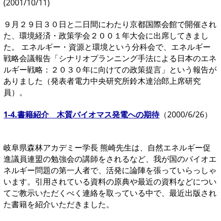
(2001/10/11)
９月２９日３０日と二日間にわたり京都国際会館で開催され
た、環境経済・政策学会２００１年大会に出席してきまし
た。 エネルギー・資源と環境という分科会で、エネルギー
戦略会議報告「シナリオプランニング手法による日本のエネ
ルギー戦略：２０３０年に向けての政策提言」という報告が
ありました（発表者電力中央研究所鈴木達治郎上席研究
員）。
1-4.書籍紹介 木質バイオマス発電への期待
（
2000/6/26）
岐阜県森林アカデミー学長 熊崎先生は、自然エネルギー促
進議員連盟の勉強会の講師をされるなど、我が国のバイオエ
ネルギー問題の第一人者で、活発に論陣を張っていらっしゃ
います。引用されている資料の原典や最近の資料などについ
てご教示いただくべく連絡を取っている中で、最近出版され
た書籍を紹介いただきました。