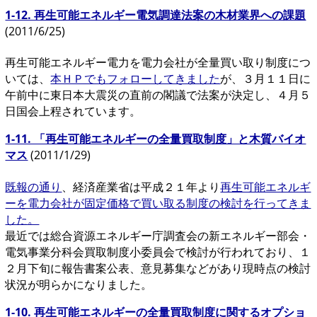
1-12. 再生可能エネルギー電気調達法案の木材業界への課題
(2011/6/25)
再生可能エネルギー電力を電力会社が全量買い取り制度につ
いては、
本ＨＰでもフォローしてきました
が、３月１１日に
午前中に東日本大震災の直前の閣議で法案が決定し、４月５
日国会上程されています。
1-11. 「再生可能エネルギーの全量買取制度」と木質バイオ
マス
(2011/1/29)
既報の通り
、経済産業省は平成２１年より
再生可能エネルギ
ーを電力会社が固定価格で買い取る制度の検討を行ってきま
した。
最近では総合資源エネルギー庁調査会の新エネルギー部会・
電気事業分科会買取制度小委員会で検討が行われており、１
２月下旬に報告書案公表、意見募集などがあり現時点の検討
状況が明らかになりました。
1-10. 再生可能エネルギーの全量買取制度に関するオプショ