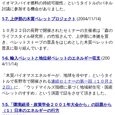
イオマスバイオ燃料の持続可能性」というタイトルのパネル
討議に参加する機会がありました。
1-7. 上伊那の木質ペレットプロジェクト
(2004/11/14)
１０月２２日の長野で開催されたセミナーの主催者は「森の
ライフスタイル研究所」の竹垣さんで、上伊那に本拠を置
き、ペレットストーブの普及をはじめとした木質ペレットの
普及に取り組んでいます。
1-6. 輸入ペレットと地位材ペレットのエネルギー収支
(200
4/11/14)
「木質バイオマスエネルギーが、地球を冷やす」というタイ
トルで長野市で開催される
連続セミナーの第一回（１０月２
２日）
に、「ウッドマイルズ指標に基づく地域材住宅・国産
ペレットのすすめ」という演題で話をさせて頂きました。
1-5.
「環境経済・政策学会２００１年大会から」の話題から
（１）日本のエネルギーの行方