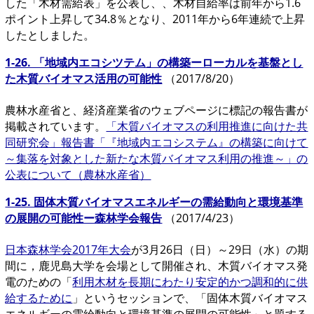
した「木材需給表」を公表し、、木材自給率は前年から1.6
ポイント上昇して34.8％となり、2011年から6年連続で上昇
したとしました。
1-26. 「地域内エコシツテム」の構築ーローカルを基盤とし
た木質バイオマス活用の可能性
（2017/8/20）
農林水産省と、経済産業省のウェブページに標記の報告書が
掲載されています。
「木質バイオマスの利用推進に向けた共
同研究会」報告書「『地域内エコシステム』の構築に向けて
～集落を対象とした新たな木質バイオマス利用の推進～」の
公表について（農林水産省）
1-25. 固体木質バイオマスエネルギーの需給動向と環境基準
の展開の可能性ー森林学会報告
（2017/4/23）
日本森林学会2017年大会
が3月26日（日）～29日（水）の期
間に，鹿児島大学を会場として開催され、木質バイオマス発
電のための「
利用木材を長期にわたり安定的かつ調和的に供
給するために
」というセッションで、「固体木質バイオマス