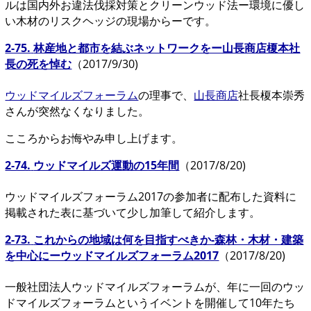
ルは国内外お違法伐採対策とクリーンウッド法ー環境に優し
い木材のリスクヘッジの現場からーです。
2-75.
林産地と都市を結ぶネットワークをー山長商店榎本社
長の死を悼む
（2017/9/30)
ウッドマイルズフォーラム
の理事で、
山長商店
社長榎本崇秀
さんが突然なくなりました。
こころからお悔やみ申し上げます。
2-74.
ウッドマイルズ運動の15年間
（2017/8/20)
ウッドマイルズフォーラム2017の参加者に配布した資料に
掲載された表に基づいて少し加筆して紹介します。
2-73.
これからの地域は何を目指すべきか-森林・木材・建築
を中心にーウッドマイルズフォーラム2017
（2017/8/20)
一般社団法人ウッドマイルズフォーラムが、年に一回のウッ
ドマイルズフォーラムというイベントを開催して10年たち