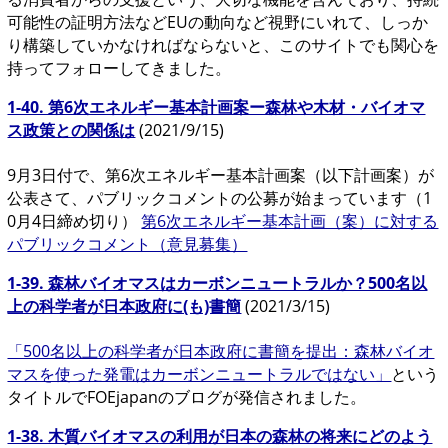
可能性の証明方法などEUの動向など視野にいれて、しっか
り構築していかなければならないと、このサイトでも関心を
持ってフォローしてきました。
1-40. 第6次エネルギー基本計画案ー森林や木材・バイオマ
ス政策との関係は
(2021/9/15)
9月3日付で、第6次エネルギー基本計画案（以下計画案）が
公表さて、パブリックコメントの公募が始まっています（1
0月4日締め切り）
第6次エネルギー基本計画（案）に対する
パブリックコメント（意見募集）
1-39. 森林バイオマスはカーボンニュートラルか？500名以
上の科学者が日本政府に(も)書簡
(2021/3/15)
「500名以上の科学者が日本政府に書簡を提出：森林バイオ
マスを使った発電はカーボンニュートラルではない」
という
タイトルでFOEjapanのブログが発信されました。
1-38. 木質バイオマスの利用が日本の森林の将来にどのよう