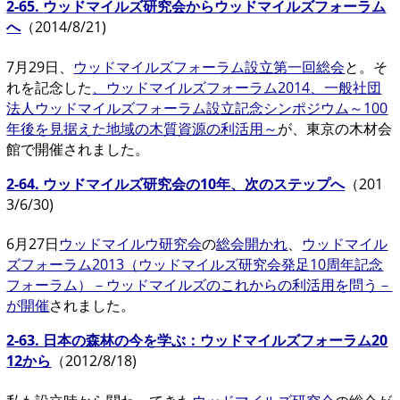
2-65.
ウッドマイルズ研究会からウッドマイルズフォーラム
へ
（2014/8/21)
7月29日、
ウッドマイルズフォーラム設立第一回総会
と。そ
れを記念した
、ウッドマイルズフォーラム2014、一般社団
法人ウッドマイルズフォーラム設立記念シンポジウム～100
年後を見据えた地域の木質資源の利活用～
が、東京の木材会
館で開催されました。
2-64.
ウッドマイルズ研究会の10年、次のステップへ
（201
3/6/30)
6月27日
ウッドマイルウ研究会
の
総会開かれ
、
ウッドマイル
ズフォーラム2013（ウッドマイルズ研究会発足10周年記念
フォーラム）－ウッドマイルズのこれからの利活用を問う－
が開催
されました。
2-63.
日本の森林の今を学ぶ：ウッドマイルズフォーラム20
12から
（2012/8/18)