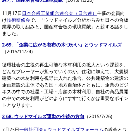
みと、国産材合板の環境貢献
（2015/12/20)
11月17日
日本合板工業組合連合会（日合連）
主催の会員向
け
技術研修会
で、「ウッドマイルズ分析からみた日本の合板
業界の取り組みと、国産材合板の環境貢献」と題する話をし
ました。
2-69.
「企業に広がる都市の木づかい」とウッドマイルズ
（2015/11/24)
循環社会の主役の再生可能な木材利用の拡大という課題を、
どんなプレーヤーが担っていくのか。住宅に加えて、大規模
建築への木材利用を視野に入れた場合、公共建築物の建設の
企画建設の主体である国・地方自治体とともに、企業のビジ
ネスの中での社屋・工場・店舗の木材利用、自社の商品展開
の中での木材利用がどのようにすすで行くかは重要なポイン
トとなります。
2-68.
ウッドマイルズ運動の今後の方向
（2015/7/26)
7月23日
一般社団法人ウッドマイルズフォーラム
の総会とワ