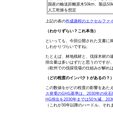
国産の輸送距離原木50km、製品50
人工乾燥を想定
上記の表の
作成過程のエクセルファ
（わかりずらい？これ本当）
といっても、今回公開された文書に
しわかりづらいですね。
たとえば、林地残材と、伐採木材の
排出量は多いはずだと思うのですが
（欧州での伐採現場の仕組みが解れ
（どの程度のインパクトがあるの？
この数値をがどの程度の影響をあた
ス発電のGHG基準は、2030年の化
HG排出を2030年までは50％減、2
（これが30年以降のハードル、それまで