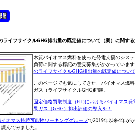
燃料のライフサイクルGHG排出量の既定値について（案）に関する意
木質バイオマス燃料を使った発電支援のシステ
負荷に関する標記の意見募集がかかっていま
のライフサイクルGHG排出量の既定値につい
このページでも気にしてきた、バイオマス燃料
ガス（ライフサイクルGHG)問題。
固定価格買取制度（FIT)におけるバイオマス
果ガス（GHG）排出評価の導入を！
バイオマス持続可能性ワーキンググループ
で2019年以来4年
、読んでみました。