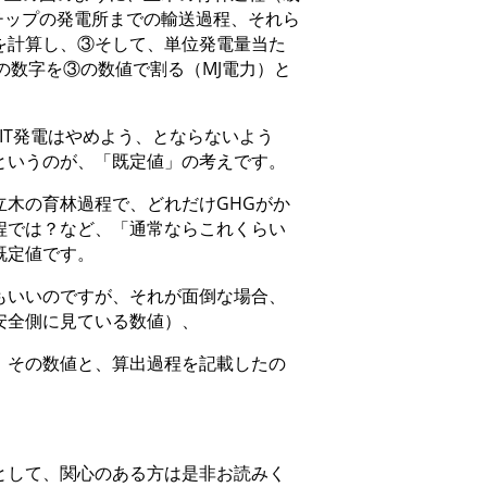
チップの発電所までの輸送過程、それら
）を計算し、③そして、単位発電量当た
の数字を③の数値で割る（MJ電力）と
IT発電はやめよう、とならないよう
というのが、「既定値」の考えです。
立木の育林過程で、どれだけGHGがか
程では？など、「通常ならこれくらい
既定値です。
もいいのですが、それが面倒な場合、
安全側に見ている数値）、
。その数値と、算出過程を記載したの
として、関心のある方は是非お読みく