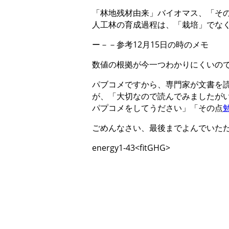
「林地残材由来」バイオマス、「そ
人工林の育成過程は、「栽培」でな
ー－－参考12月15日の時のメモ
数値の根拠が今一つわかりにくいの
パブコメですから、専門家が文書を
が、「大切なので読んでみましたが
パプコメをしてうださい」「その点
ごめんなさい、最後までよんでいた
energy1-43<fitGHG>