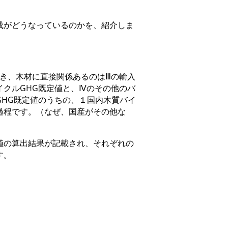
成がどうなっているのかを、紹介しま
おき、木材に直接関係あるのはⅢの輸入
イクルGHG既定値と、Ⅳのその他のバ
GHG既定値のうちの、１国内木質バイ
過程です。（なぜ、国産がその他な
値の算出結果が記載され、それぞれの
す。