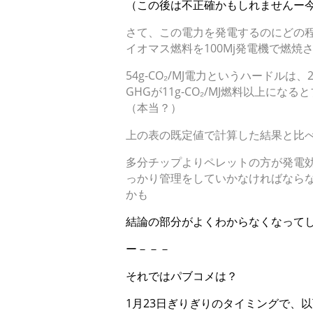
（この後は不正確かもしれませんー
さて、この電力を発電するのにどの
イオマス燃料を100Mj発電機で燃焼
54g-CO₂/MJ電力というハード
GHGが11g-CO₂/MJ燃料以上にな
（本当？）
上の表の既定値で計算した結果と比
多分チップよりペレットの方が発電
っかり管理をしていかなければなら
かも
結論の部分がよくわからなくなって
ー－－－
それではパブコメは？
1月23日ぎりぎりのタイミングで、