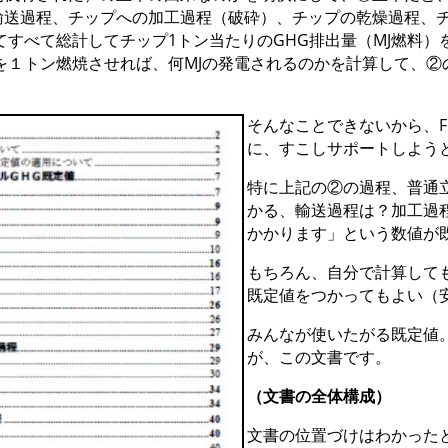
輸送過程、チップへの加工過程（破砕）、チップの乾燥過程、
てすべて総計してチップ1トン当たりのGHG排出量（MJ燃料
を１トン燃焼させれば、何MJの発電されるのかを計算して、②
そんなことできないから、F
に、すこしサポートしよう
特に上記の②の過程、普通
かる、輸送過程は？加工過
かかります」という数値が
もちろん、自分で計算して
既定値をつかってもよい（
みんなが使いたがる既定値
が、この文書です。
（文書の全体構成）
文書の位置づけはわかった