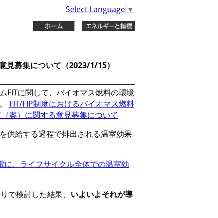
Select Language
▼
見募集について（2023/1/15）
ムFITに関して、バイオマス燃料の環境
す。
FIT/FIP制度におけるバイオマス燃料
て（案）に関する意見募集について
を供給する過程で排出される温室効果
発電に、ライフサイクル全体での温室効
がかりで検討した結果、
いよいよそれが導