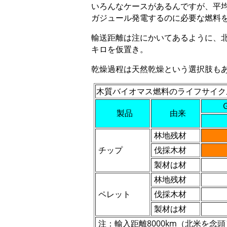
いろんなケースがあるんですが、平
ガジュール発電するのに必要な燃料
輸送距離は注にかいてあるように、北
キロを仮置き。
乾燥過程は天然乾燥という選択肢も
木質バイオマス燃料のライフサイク
製品
由来
林地残材
チップ
伐採木材
製材は材
林地残材
ペレット
伐採木材
製材は材
注：輸入距離8000km（北米を念頭