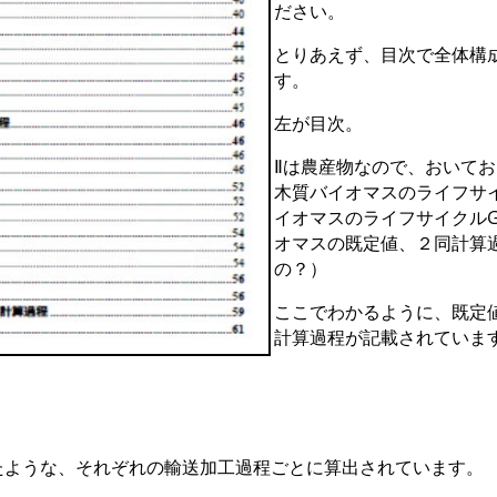
ださい。
とりあえず、目次で全体構
す。
左が目次。
Ⅱは農産物なので、おいて
木質バイオマスのライフサ
イオマスのライフサイクル
オマスの既定値、２同計算
の？）
ここでわかるように、既定
計算過程が記載されていま
たような、それぞれの輸送加工過程ごとに算出されています。