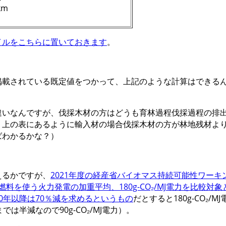
km
イルをこちらに置いておきます
。
掲載されている既定値をつかって、上記のような計算はできる
違いなんですが、伐採木材の方はどうも育林過程伐採過程の排
、上の表にあるように輸入材の場合伐採木材の方が林地残材よ
ばわかるかな？）
）
えるかですが、
2021年度の経産省バイオマス持続可能性ワー
石燃料を使う火力発電の加重平均、180g-CO₂/MJ電力を比較
030年以降は70％減を求めるというもの
だとすると180g-CO₂/MJ
は半減なので90g-CO₂/MJ電力）。