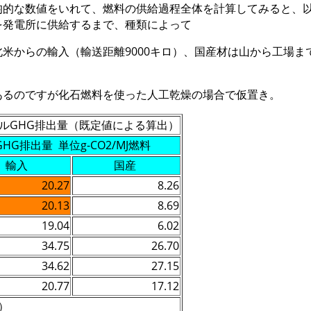
均的な数値をいれて、燃料の供給過程全体を計算してみると、以
を発電所に供給するまで、種類によって
米からの輸入（輸送距離9000キロ）、国産材は山から工場ま
あるのですが化石燃料を使った人工乾燥の場合で仮置き。
ルGHG排出量（既定値による算出）
GHG排出量 単位g-CO2/MJ燃料
輸入
国産
20.27
8.26
20.13
8.69
19.04
6.02
34.75
26.70
34.62
27.15
20.77
17.12
）