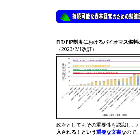
FIT/FIP制度におけるバイオマス
（2023/2/1改訂）
政府としてもその重要性を認識し、
入される！という
重要な文書
なので