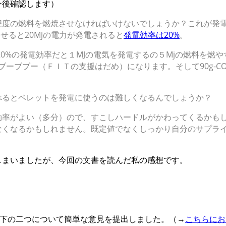
今後確認します）
程度の燃料を燃焼させなければいけないでしょうか？これが発
させると20Mjの電力が発電されると
発電効率は20%
。
ルは、20%の発電効率だと１MJの電気を発電するの５Mjの燃料を
るとブーブブー（ＦＩＴの支援はだめ）になります。そして90g-CO₂/
べるとペレットを発電に使うのは難しくなるんでしょうか？
効率がよい（多分）ので、すこしハードルがかわってくるかも
なくなるかもしれません。既定値でなくしっかり自分のサプラ
しまいましたが、今回の文書を読んだ私の感想です。
以下の二つについて簡単な意見を提出しました。（→
こちらにお