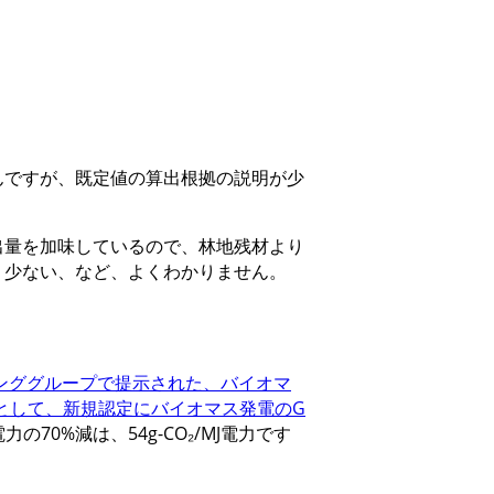
んですが、既定値の算出根拠の説明が少
出量を加味しているので、林地残材より
り少ない、など、よくわかりません。
キンググループで提示された、バイオマ
対象として、新規認定にバイオマス発電のG
電力の70%減は、54g-CO₂/MJ電力です