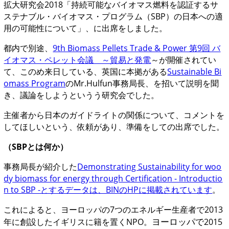
拡大研究会2018「持続可能なバイオマス燃料を認証するサ
ステナブル・バイオマス・プログラム（SBP）の日本への適
用の可能性について」、に出席をしました。
都内で別途、
9th Biomass Pellets Trade & Power 第9回 バ
イオマス・ペレット会議 ～貿易と発電
～が開催されてい
て、このめ来日している、英国に本拠がある
Sustainable Bi
omass Program
のMr.Hulfun事務局長、を招いて説明を聞
き、議論をしようというう研究会でした。
主催者から日本のガイドライトの関係について、コメントを
してほしいという、依頼があり、準備をしての出席でした。
（SBPとは何か）
事務局長が紹介した
Demonstrating Sustainability for woo
dy biomass for energy through Certification - Introductio
n to SBP -とするデータは、BINのHPに掲載されています
。
これによると、ヨーロッパの7つのエネルギー生産者で2013
年に創設したイギリスに籍を置くNPO。
2015
ヨーロッパで