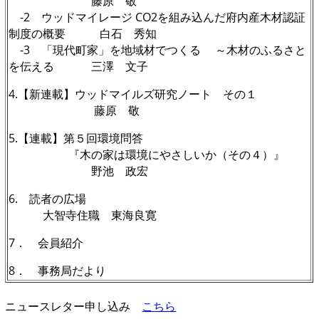
藤原 敬
-2
ウッドマイレージ CO2を組み込んだ府内産木材認証
制度の概要
白石 秀知
-3 「現代町家」を地域材でつくる ～木材のふるさと
を伝える
三澤 文子
4.【新連載】ウッドマイルズ研究ノート その１
藤原 敬
5.【連載】第５回環境問答
『木の家は環境にやさしいか（その４）』
野池 政宏
6. 読者の広場
大智寺住職 東海良寛
7．
会員紹介
8． 事務局だより
ニュースレター申し込み
こちら