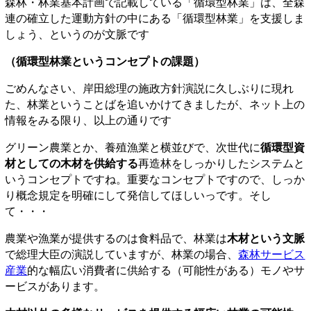
森林・林業基本計画で記載している「循環型林業」は、全森
連の確立した運動方針の中にある「循環型林業」を支援しま
しょう、というのが文脈です
（循環型林業というコンセプトの課題）
ごめんなさい、岸田総理の施政方針演説に久しぶりに現れ
た、林業ということばを追いかけてきましたが、ネット上の
情報をみる限り、以上の通りです
グリーン農業とか、養殖漁業と横並びで、次世代に
循環型資
材としての木材を供給する
再造林をしっかりしたシステムと
いうコンセプトですね。重要なコンセプトですので、しっか
り概念規定を明確にして発信してほしいっです。そし
て・・・
農業や漁業が提供するのは食料品で、林業は
木材という文脈
で総理大臣の演説していますが、林業の場合、
森林サービス
産業
的な幅広い消費者に供給する（可能性がある）モノやサ
ービスがあります。