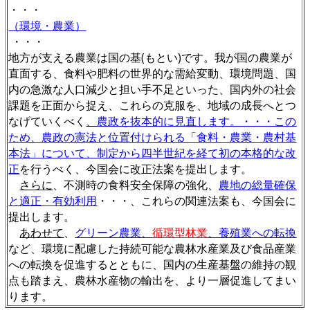
・・・
（環境・農業）
・・・
地方が支える農業は国の基(もとい)です。我が国の農業が
直面する、食料や肥料の世界的な需給変動、環境問題、国
内の急激な人口減少と担い手不足といった、国内外の社会
課題を正面から捉え、これらの克服を、地域の成長へとつ
なげていくべく
、
農政を抜本的に見直します。・・・この
ため、農政の憲法と位置付けられる「食料・農業・農村基
本法」について、制定から四半世紀を経て初の本格的な改
正
を行うべく、今国会に改正法案を提出します。
さらに
、不測時の食料安全保障の強化、
農地の総量確保
と適正・有効利用
・・・、これらの関連法案も、今国会に
提出します。
あわせて
、
グリーン農業、
循環型林業
、養殖業への転換
など、環境に配慮した持続可能な農林水産業及び食品産業
への転換を促進するとともに、国内の生産基盤の維持の観
点も踏まえ、農林水産物の輸出を、より一層促進してまい
ります。