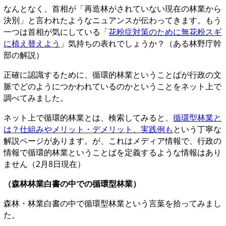
なんとなく、首相が「再造林がされていない現在の林業から
決別」と言われたようなニュアンスが伝わってきます。もう
一つは首相が気にしている「
花粉症対策のために無花粉スギ
に植え替えよう
」気持ちの表れでしょうか？（ある林野庁幹
部の解説）
正確に認識するために、循環的林業ということばが行政の文
脈でどのようにつかわれているのかということをネット上で
調べてみました。
ネット上で循環的林業とは、検索してみると、
循環型林業と
は？仕組みやメリット・デメリット、実践例も
という丁寧な
解説ページがあります。が、これはメディア情報で、行政の
情報で循環的林業ということばを定義するような情報はあり
ません（2月8日現在）
（森林林業白書の中での循環型林業）
森林・林業白書の中で循環型林業という言葉を拾ってみまし
た。