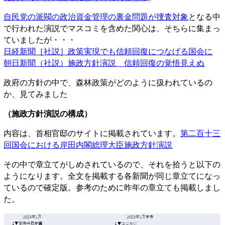
自民党の派閥の政治資金管理の裏金問題が捜査対象
となる中
で行われた演説でマスコミを含めた関心は、そちらに集まっ
ていましたが・・・
日経新聞［社説］政策実現でも信頼回復につなげる国会に
朝日新聞（社説）施政方針演説 信頼回復の覚悟見えぬ
政府の方針の中で、森林政策がどのように扱われているの
か、見てみました
（施政方針演説の構成）
内容は、首相官邸のサイトに掲載されています。
第二百十三
回国会における岸田内閣総理大臣施政方針演説
その中で章立てがしめされているので、それを拾うと以下の
ようになります。全文を掲載する各新聞が同じ章立てになっ
ているので確定版。参考のために昨年の章立ても掲載しまし
た。