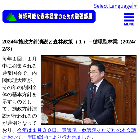
Select Language
▼
2024年施政方針演説と森林政策（１）－循環型林業（2024/
2/8）
毎年１回、１月
中に召集される
通常国会で、内
閣総理大臣が、
その年の内閣全
体の基本方針を
示すものとし
て、施政方針演
説が行われるの
が通例となって
おり、
今年は１月３０日、衆議院・参議院それぞれの本会議
において、岸田総理により行われました
。