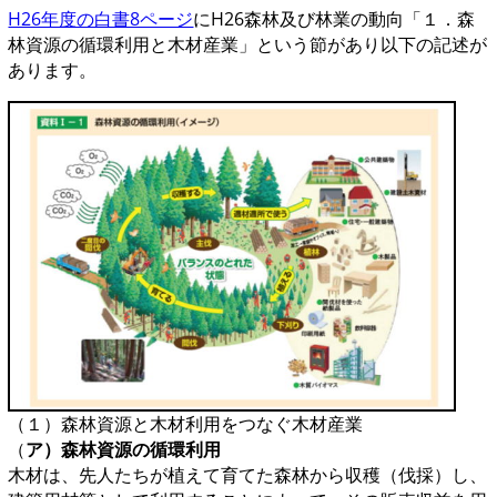
H26年度の白書8ページ
にH26森林及び林業の動向「１．森
林資源の循環利用と木材産業」という節があり以下の記述が
あります。
（１）森林資源と木材利用をつなぐ木材産業
（
ア）森林資源の循環利用
木材は、先人たちが植えて育てた森林から収穫（伐採）し、