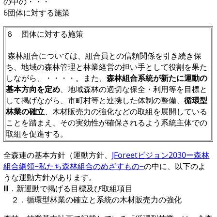
の中の・・・
6団体に対する施策
６ 団体に対する施策
森林組合については、組合員との信頼関係を引き続き保
ち、地域の森林管理と林業経営の担い手として役割を果た
しながら、・・・・。また、
森林組合系統が新たに運動の
基本方向を定め
、地域森林の適切な保全・利用等を目標と
して掲げながら、市町村等と連携した体制の整備、
循環型
林業の確立
、木材販売力の強化などの取組を展開している
ことを踏まえ、その実効性が確保されるよう系統主体での
取組を促進する。
全森連の基本方針（運動方針、
JForeetビジョン2030ー森林
組合綱領−私たち森林組合のめざすもの−
の中に、以下のよ
うな運動方針があります。
Ⅲ．新運動で掲げる目標及び取組項目
２．循環型林業の確立と系統の木材販売力の強化