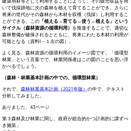
建築用材等として利用することによって、その販売収益を用
いて伐採跡地に次の森林を植えて育てることができ、さらに
将来の世代がその森林から木材を収穫（伐採）し利用するこ
とができる。この
「植える→育てる→使う→植える」という
サイクル（森林資源の循環利用）
を推進することで、適切な
森林整備が確保されるとともに、将来にわたる木材の利用が
可能となる（資料Ⅰ－１左の図）。
よく見る、森林資源の循環利用のイメージ図です。「循環型
林業」という言葉でで、林業関係者はこの図のことを思い浮
かべるでしょう。
（森林・林業基本計画の中での、循環型林業）
それで、
森林林業基本計画（2021年版）
の中で、テキスト
分析してみました。
ありました、43ページ
第３森林及び林業に関し、政府が総合的かつ計画的に講ずべ
き施策」