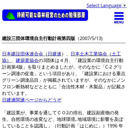
Select Language
▼
建設三団体環境自主行動計画第四版
（2007/5/13)
日本建設団体連合会（日建連
）、
日本土木工業協会（土工
協）
、
建築業協会
の3団体は４月、「建設業の環境自主行動
計画第4版」を取りまとめましたが、そのなかに「C-2 グリ
ーン調達の促進」という項目があり、「建設業における重点
グリーン調達品目」が掲載されていますが、そのなかにノン
フロン断熱材などとともに「合法性木材・木製品」が記載さ
れています。
日建連関連ページからどうぞ
「建設業が、事業を通してＣＯ2の排出、建設副産物の発
生、自然環境の改変など、地球環境､地域環境に影響を及ぼ
していることを認識し」（行動計画「はじめに」）1996 年