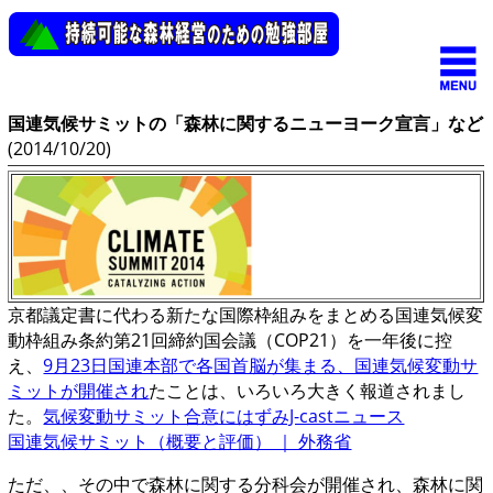
国連気候サミットの「森林に関するニューヨーク宣言」
など
(2014/10/20)
京都議定書に代わる新たな国際枠組みをまとめる国連気候変
動枠組み条約第21回締約国会議（COP21）を一年後に控
え、
9月23日国連本部で各国首脳が集まる、国連気候変動サ
ミットが開催され
たことは、いろいろ大きく報道されまし
た。
気候変動サミット合意にはずみJ-castニュース
国連気候サミット（概要と評価） ｜ 外務省
ただ、、その中で森林に関する分科会が開催され、森林に関