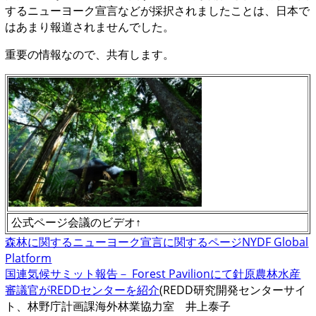
するニューヨーク宣言などが採択されましたことは、日本で
はあまり報道されませんでした。
重要の情報なので、共有します。
公式ページ会議のビデオ↑
森林に関するニューヨーク宣言に関するページNYDF Global
Platform
国連気候サミット報告－ Forest Pavilionにて針原農林水産
審議官がREDDセンターを紹介
(REDD研究開発センターサイ
ト、林野庁計画課海外林業協力室 井上泰子