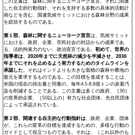
この文書は、森林に関するニューヨーク宣言、それに関連
した自主的行動指針、それを支持する多数の具体的活動計
画などを含む、国連気候サミットにおける森林分野の成果
を総括するものである。
第１部、森林に関するニューヨーク宣言
は、気候サミット
における、政府、企業、市民社会の対話からの成果であ
る、法的拘束力のない、政治宣言である。
初めて、世界の
指導者は、2020年までに天然林の減少を半減させ、2030
年までにそれを止めるよう努力するためのタイムラインを
承認した
。それはインドよりも大きな面積の森林や農地の
復元を要求するものである。この目標を達成することは、
米国の現在の排出量と同量の、毎年4.5-8.8億トンの炭素汚
染を削減することである。この文書は多くの政府、［30］
の世界的企業、［50以上の］有力な社会団体、先住民団体
によって承認されている。
第２部、関連する自主的な行動指針は
、政府、企業、団体
が、これらの変革の目標を達成するための、多様な行動の
ガイドとして役立つものである。それは、（これ以外のも