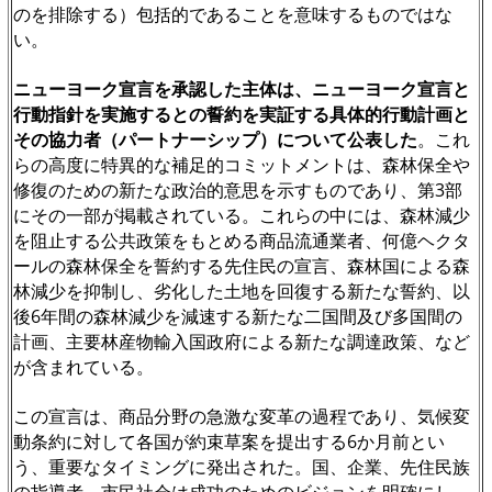
のを排除する）包括的であることを意味するものではな
い。
ニューヨーク宣言を承認した主体は、ニューヨーク宣言と
行動指針を実施するとの誓約を実証する具体的行動計画と
その協力者（パートナーシップ）について公表した
。これ
らの高度に特異的な補足的コミットメントは、森林保全や
修復のための新たな政治的意思を示すものであり、第3部
にその一部が掲載されている。これらの中には、森林減少
を阻止する公共政策をもとめる商品流通業者、何億ヘクタ
ールの森林保全を誓約する先住民の宣言、森林国による森
林減少を抑制し、劣化した土地を回復する新たな誓約、以
後6年間の森林減少を減速する新たな二国間及び多国間の
計画、主要林産物輸入国政府による新たな調達政策、など
が含まれている。
この宣言は、商品分野の急激な変革の過程であり、気候変
動条約に対して各国が約束草案を提出する6か月前とい
う、重要なタイミングに発出された。国、企業、先住民族