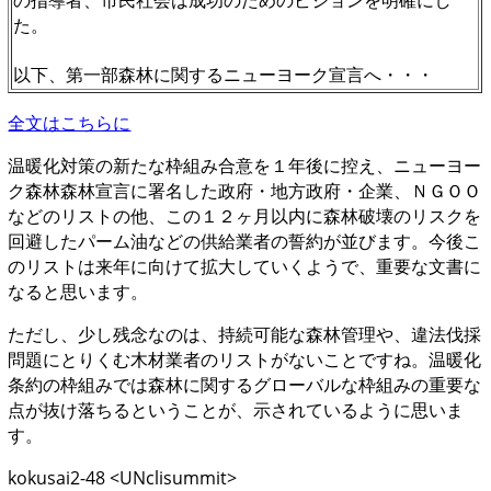
の指導者、市民社会は成功のためのビジョンを明確にし
た。
以下、第一部森林に関するニューヨーク宣言へ・・・
全文はこちらに
温暖化対策の新たな枠組み合意を１年後に控え、ニューヨー
ク森林森林宣言に署名した政府・地方政府・企業、ＮＧＯＯ
などのリストの他、この１２ヶ月以内に森林破壊のリスクを
回避したパーム油などの供給業者の誓約が並びます。今後こ
のリストは来年に向けて拡大していくようで、重要な文書に
なると思います。
ただし、少し残念なのは、持続可能な森林管理や、違法伐採
問題にとりくむ木材業者のリストがないことですね。温暖化
条約の枠組みでは森林に関するグローバルな枠組みの重要な
点が抜け落ちるということが、示されているように思いま
す。
kokusai2-48 <UNclisummit>