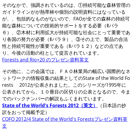
そのなかで、強調されているのは、①持続可能な森林管理の
ガイドラインがが熱帯林や個別の説明資料にはなっている
が、、包括的なものがないので、FAOが全ての森林の持続可
能な森林についての技術的サポートをする必要（Ⅱパラ
６）、②木材に利用拡大が持続可能な社会にとって重要であ
り各国の努力が必要（Ⅱパラ９）、③その上で、製品の合法
性と持続可能性が重要である（Ⅱパラ１２）などの点であ
り、今後の活動の柱として提言されています。
Forests and Rio+20 のプレゼン資料英文
その他に、この会議では、ＦＡＯ林業局の幅広い国際的なネ
ットワークの情報収集の結果としてのState of the World Fo
rests 2012が公表されました。このシリーズが1995年に
公表されてから、１０冊目の区切りの公表となるので、今ま
でのバックナンバーの解説もふくまれています。
State of the World's Forests 2012（英文）
（日本語の抄
訳をおって掲載予定）
COFO 2012/4 State of the World's Forestsプレゼン資料英
文