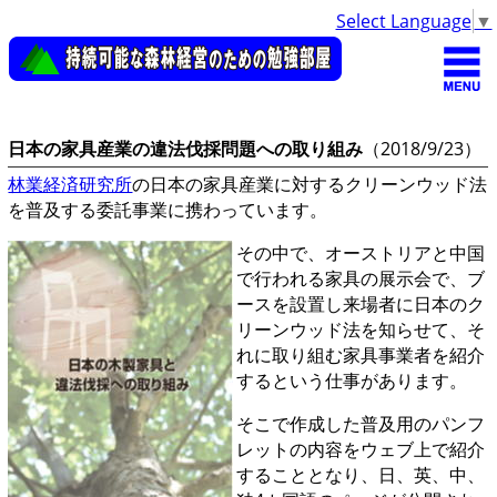
Select Language
▼
日本の家具産業の違法伐採問題への取り組み
（2018/9/23）
林業経済研究所
の日本の家具産業に対するクリーンウッド法
を普及する委託事業に携わっています。
その中で、オーストリアと中国
で行われる家具の展示会で、ブ
ースを設置し来場者に日本のク
リーンウッド法を知らせて、そ
れに取り組む家具事業者を紹介
するという仕事があります。
そこで作成した普及用のパンフ
レットの内容をウェブ上で紹介
することとなり、日、英、中、