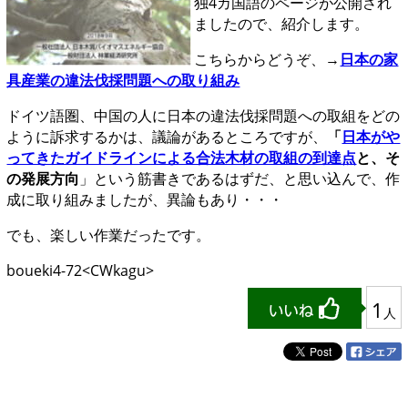
独4カ国語のページが公開され
ましたので、紹介します。
こちらからどうぞ、→
日本の家
具産業の違法伐採問題への取り組み
ドイツ語圏、中国の人に日本の違法伐採問題への取組をどの
ように訴求するかは、議論があるところですが、
「
日本がや
ってきたガイドラインによる合法木材の取組の到達点
と、そ
の発展方向
」という筋書きであるはずだ、と思い込んで、作
成に取り組みましたが、異論もあり・・・
でも、楽しい作業だったです。
boueki4-72<CWkagu>
1
人